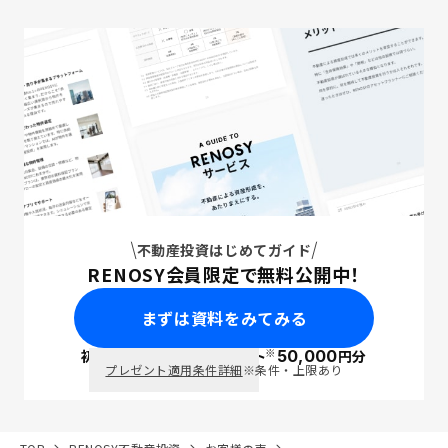
不動産投資はじめてガイド
RENOSY会員限定で無料公開中！
まずは資料をみてみる
※
初回面談で
ポイント
50,000
円分
PayPay
プレゼント適用条件詳細
※条件・上限あり