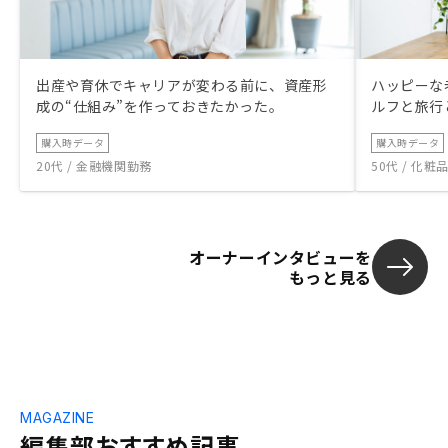
出産や育休でキャリアが変わる前に、資産形
ハッピーな
成の“仕組み”を作っておきたかった。
ルフと旅行
購入時データ
購入時データ
20代 / 金融機関勤務
50代 / 化
オーナーインタビューを
もっと見る
MAGAZINE
編集部おすすめ記事