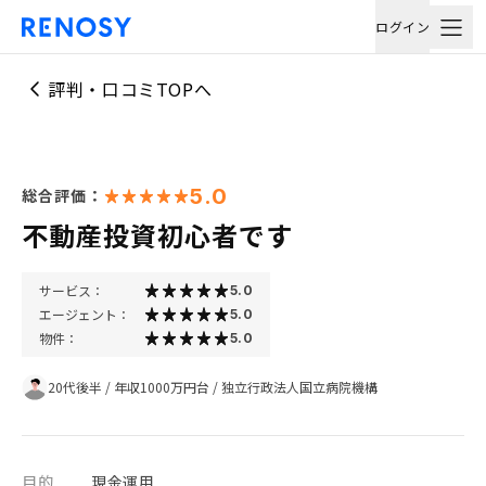
ログイン
評判・口コミTOPへ
5.0
総合評価：
不動産投資初心者です
サービス：
5.0
エージェント：
5.0
物件：
5.0
20代後半
/
年収1000万円台
/
独立行政法人国立病院機構
目的
現金運用