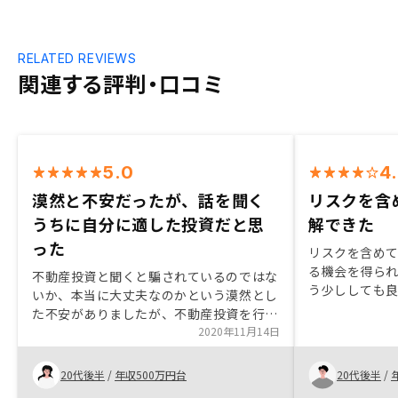
RELATED REVIEWS
関連する評判・口コミ
5.0
4
漠然と不安だったが、話を聞く
リスクを含
うちに自分に適した投資だと思
解できた
った
リスクを含め
る機会を得ら
不動産投資と聞くと騙されているのではな
う少ししても
いか、本当に大丈夫なのかという漠然とし
た不安がありましたが、不動産投資を行う
メリット、デメリットを教えて頂き、自分
2020年11月14日
に合う老後の資産形成には不動産投資を行
うメリットが強いと思いました。特にあり
20代後半
/
年収500万円台
20代後半
/
ません。