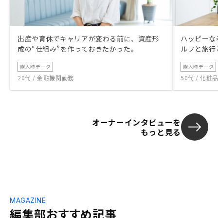
出産や育休でキャリアが変わる前に、資産形
ハッピーな
成の“仕組み”を作っておきたかった。
ルフと旅行
購入時データ
購入時データ
20代 / 金融機関勤務
50代 / 化
オーナーインタビューを
もっと見る
MAGAZINE
編集部おすすめ記事