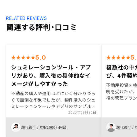
RELATED REVIEWS
関連する評判・口コミ
5.0
5
シュミレーションツール・アプ
複数社の中か
リがあり、購入後の具体的なイ
び、4件契
メージがしやすかった
不動産投資を
明を受けたが
不動産の購入や運用はとにかく分かりづら
格の管理プラ
くて面倒な印象でしたが、物件購入のシュ
ードやノウハ
ミレーションツールやアプリのサンプル物
RENOSYさ
件などで購入後の具体的なイメージがしや
2020年09月30日
合う物件をタイ
すかったです。アプリの言語設定ができる
件契約するこ
ようにしてほしい（いま端末の言語設定に
30代後半
/
年収1900万円台
30代後半
/
る。契約に関
依存している?）
くださり、不