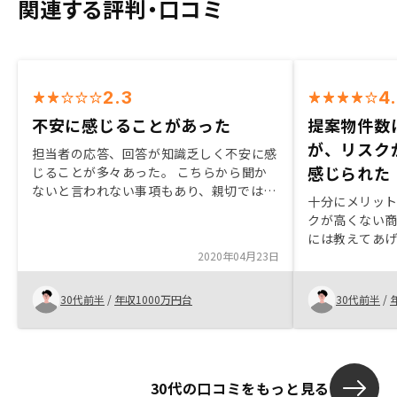
関連する評判・口コミ
2.3
4
不安に感じることがあった
提案物件数
が、リスク
担当者の応答、回答が知識乏しく不安に感
感じられた
じることが多々あった。 こちらから聞か
ないと言われない事項もあり、親切では無
十分にメリット
いと感じることもあった。 物件をとにか
クが高くない
く売ることに執着している印象が強く次回
には教えてあ
は同じ担当者からは購入しないと思う。リ
2020年04月23日
数が少ないの
スクをより幅広く、丁寧に説明すること。
です。あとは
上場企業として最低限の説明責任を果たす
のかどうかを
30代前半
/
年収1000万円台
30代前半
/
ことを現場に課しているが現場の人間はど
欲しいです。
こまでいっても、不動産の人、といった印
象。本当の意味での顧客本位の説明を心掛
けているとはいえない。 不動産仲介業者
への胡散臭い、何か裏がある、といった印
30代の口コミをもっと見る
象を払拭する為にはそもそも中間省略を禁