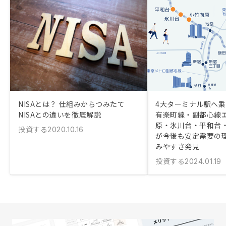
NISAとは？ 仕組みからつみたて
4大ターミナル駅へ
NISAとの違いを徹底解説
有楽町線・副都心線
原・氷川台・平和台
投資する
2020.10.16
が今後も安定需要の
みやすさ発見
投資する
2024.01.19