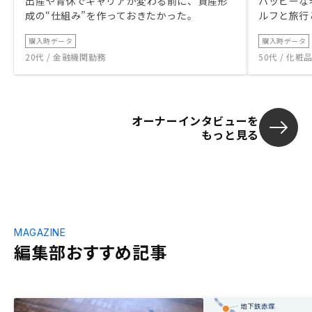
出産や育休でキャリアが変わる前に、資産形
ハッピーな
成の“仕組み”を作っておきたかった。
ルフと旅行
購入時データ
購入時データ
20代 / 金融機関勤務
50代 / 化
オーナーインタビューを
もっと見る
MAGAZINE
編集部おすすめ記事