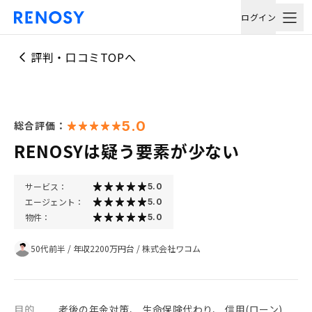
ログイン
評判・口コミTOPへ
5.0
総合評価：
RENOSYは疑う要素が少ない
サービス：
5.0
エージェント：
5.0
物件：
5.0
50代前半
/
年収2200万円台
/
株式会社ワコム
目的
老後の年金対策、 生命保険代わり、 信用(ローン)