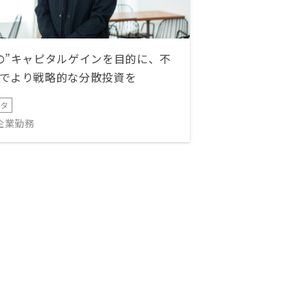
の”キャピタルゲインを目的に、不
でより戦略的な分散投資を
ータ
IT企業勤務