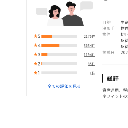
目的
生命
決め手
物
物件
初
5
2176件
駅徒
4
3634件
駅徒
掲載日
20
3
1194件
2
85件
1
1件
総評
全ての評価を見る
資産運用、税
ネフィットの