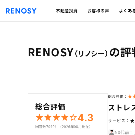
不動産投資
お客様の声
よくあ
RENOSY
の評
（リノシー）
総合評価：
総合評価
ストレ
4.3
サービス：
回答数7090件（2026年08月現在）
50代前半