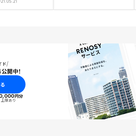
21.05.21
イド
料公開中！
みる
0,000
円分
・上限あり