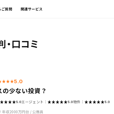
るご質問
関連サービス
判・口コミ
5.0
スの少ない投資？
エージェント：
物件：
5.0
5.0
5.0
/
年収2000万円台
/
公務員