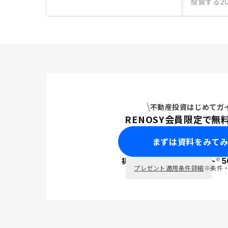
投資する
20
不動産投資はじめてガ
RENOSY会員限定で無
まずは資料をみて
※
初回面談で
ポイント
5
PayPay
プレゼント適用条件詳細
※条件