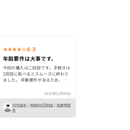
4.3
年齢要件は大事です。
今回の購入は二回目です。手続きは
1回目に較べるとスムーズに終わり
ました。 年齢要件があるため、購
入するなら、30代には考えておい
た方が良いですね。 将来資産運用
2025年11月06日
なら、年取ってから始めるのはちょ
っと大変です。
50代前半
/
年収800万円台
/
佐賀市役
所