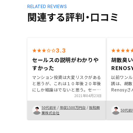
RELATED REVIEWS
関連する評判・口コミ
3.3
セールスの説明がわかりや
胡散臭
すかった
RENO
マンション投資は大変リスクがある
以前ワンル
と思うが、これは１０年後２０年後
誘は、胡散
にしか結論はでないと思う。セール
Renos
スの説明内容はどこの会社も似たり
2021年04月23日
ところ、営
寄ったりだが、セールスマンの質に
の立場に立
50代前半
/
年収1500万円台
/
阪和興
より話がシャープであると感じ決め
で信頼して
50代前
業株式会社
てしまった。当然、上場会社である
手続きのデ
事もプラス要因。残念な事は
MOPPYを通じて申し込んだが未だ