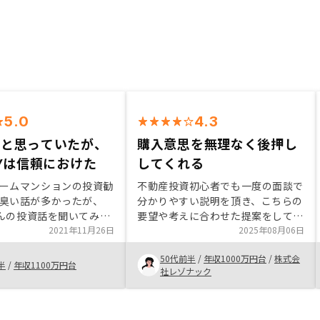
5.0
4.3
いと思っていたが、
購入意思を無理なく後押し
SYは信頼におけた
してくれる
ームマンションの投資勧
不動産投資初心者でも一度の面談で
臭い話が多かったが、
分かりやすい説明を頂き、こちらの
yさんの投資話を聞いてみた
要望や考えに合わせた提案をしても
業の方も誠実で我々顧客
2021年11月26日
らえたのですぐに購入の決心を固め
2025年08月06日
ち、色々ご提案頂いたの
られた。 不動産投資に興味があっ
50代前半
/
年収1000万円台
/
株式会
物件購入させて頂いた。
ても、よく知らない、多額に資金が
半
/
年収1100万円台
社レゾナック
ジタル化
必要そう、面倒くさそうというイメ
ージも多いので、それを短時間で払
拭してくださったのは有り難かっ