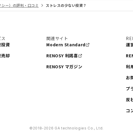
リノシー）の評判・口コミ
ストレスの少ない投資？
ビス
関連サイト
RE
産投資
Modern Standard
運
産売却
RENOSY 利諾喜
RE
RENOSY マガジン
利
お
プ
反
コ
©︎2018-2026 GA technologies Co., Ltd.