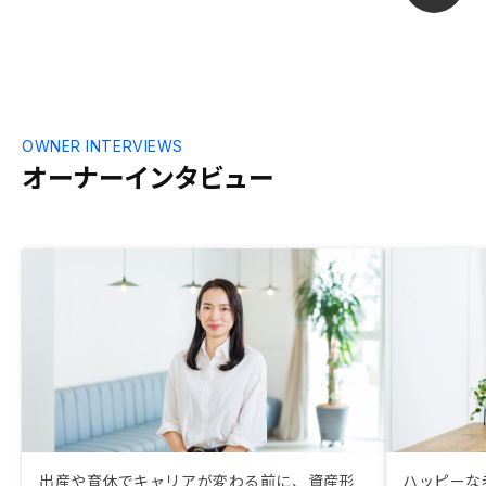
OWNER INTERVIEWS
オーナーインタビュー
出産や育休でキャリアが変わる前に、資産形
ハッピーな