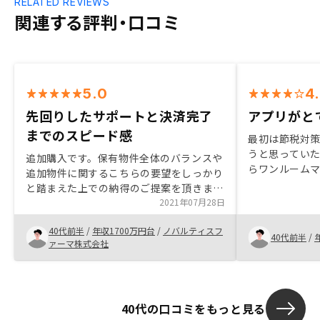
RELATED REVIEWS
関連する評判・口コミ
5.0
4
先回りしたサポートと決済完了
アプリがと
までのスピード感
最初は節税対
うと思っていた
追加購入です。保有物件全体のバランスや
らワンルーム
追加物件に関するこちらの要望をしっかり
管理体制も良
と踏まえた上での納得のご提案を頂きまし
も良いので、
た。 こちらの疑問を先回りしたサポート
2021年07月28日
も購入した。
と決済完了までのスピード感も素晴らしい
すい。
40代前半
/
年収1700万円台
/
ノバルティスフ
と思いました。契約時の書類は手記入の部
40代前半
/
ァーマ株式会社
分が無くなっていくとより効率的かと思い
ました。
40代の口コミをもっと見る