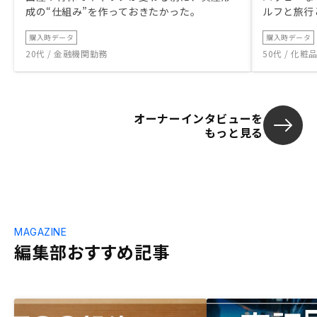
成の“仕組み”を作っておきたかった。
ルフと旅行
購入時データ
購入時データ
20代 / 金融機関勤務
50代 / 化
オーナーインタビューを
もっと見る
MAGAZINE
編集部おすすめ記事