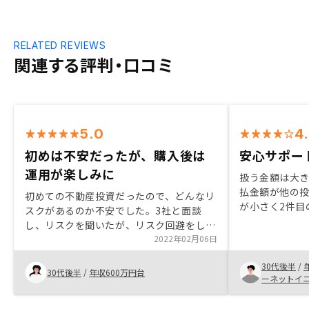
RELATED REVIEWS
関連する評判・口コミ
5.0
4
初めは不安だったが、購入後は
安心サポート
運用が楽しみに
扱う金額は大
払金額が他の
初めての不動産投資だったので、どんなリ
が小さく2件目
スクがあるのか不安でした。3社と面談
た。購入後も
し、リスクを聞いたが、リスク回避をしっ
定申告の方法
かりすればそんなに怖いものではないと思
2022年02月06日
心できる。
いました。その中でもリノシーの提案して
30代後半
/
くれた物件が1番よいと感じました。 契約
30代後半
/
年収600万円台
ーネットイ
時に、また不安になってきたのですが、担
当者の方がどこが不安か時間をとりしっか