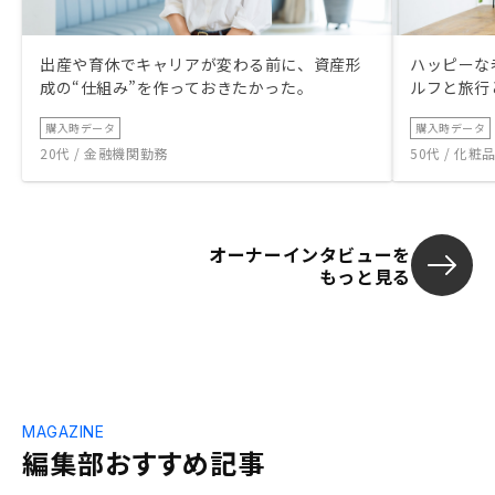
確かにそれもいいなぁと思います。(デメ
リットは、自社物件があると決められた地
出産や育休でキャリアが変わる前に、資産形
ハッピーな
区でしか売れない、割高です。) あとは、
成の“仕組み”を作っておきたかった。
ルフと旅行
購入後のアフターフォローを期待してま
す。
購入時データ
購入時データ
20代 / 金融機関勤務
50代 / 化
オーナーインタビューを
もっと見る
MAGAZINE
編集部おすすめ記事