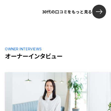
りと聞いてくれ、それに対しての回答をく
れたのもありがたかったです。 契約後、
30代の口コミをもっと見る
他の不動産会社に物件を見てもらうことが
あったが、そこの営業の方に『この物件は
すごくいい』と言われました。リノシーを
信じて契約して良かったと思いました。今
後も客の利益もを考えたサービスを考えて
ほしいし、お互いがWIN WINの関係になる
ように頑張っていってほしいです。 契約
後、さらに不動産投資に興味を持ち、2社
OWNER INTERVIEWS
のマンション投資を扱う会社のセミナーや
オーナーインタビュー
面談を受けました。いろんな会社の得意と
いているところが違うと感じたのですが、
リノシーさんは自社ブランドのマンション
を持っていないので、それのメリットも強
調しても良いのではと思いました。自社ブ
ランドのマンションを売りにしているとこ
ろは、マンション区分を全て一つの会社で
管理しているので、買い取りができるこ
と、他の家賃相場が分かること、どんな属
性の人が借りているかが分かること、ネー
ムバリューがあることを売りにしていて、