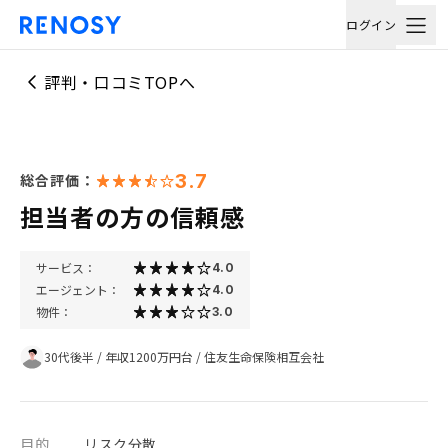
ログイン
評判・口コミTOPへ
3.7
総合評価：
担当者の方の信頼感
サービス：
4.0
エージェント：
4.0
物件：
3.0
30代後半
/
年収1200万円台
/
住友生命保険相互会社
目的
リスク分散