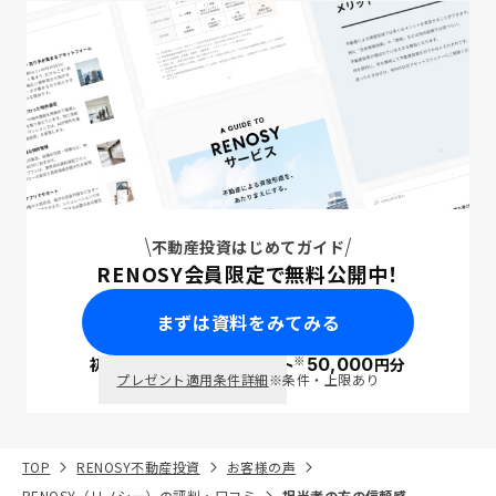
不動産投資はじめてガイド
RENOSY会員限定で無料公開中！
まずは資料をみてみる
※
初回面談で
ポイント
50,000
円分
PayPay
プレゼント適用条件詳細
※条件・上限あり
TOP
RENOSY不動産投資
お客様の声
RENOSY（リノシー）の評判・口コミ
担当者の方の信頼感