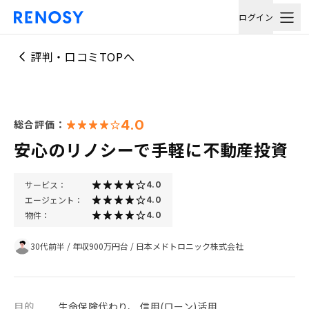
ログイン
評判・口コミTOPへ
4.0
総合評価：
安心のリノシーで手軽に不動産投資
サービス：
4.0
エージェント：
4.0
物件：
4.0
30代前半
/
年収900万円台
/
日本メドトロニック株式会社
目的
生命保険代わり、 信用(ローン)活用