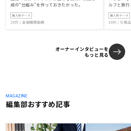
成の“仕組み”を作っておきたかった。
ルフと旅行
購入時データ
購入時データ
20代 / 金融機関勤務
50代 / 化
オーナーインタビューを
もっと見る
MAGAZINE
編集部おすすめ記事