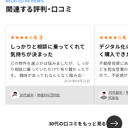
RELATED REVIEWS
関連する評判・口コミ
4.3
4
しっかりと相談に乗ってくれて
デジタル化
気持ちが決まった
く購入でき
どの物件を選ぶかは悩みましたが、しっか
不動産投資に
り相談に乗っていただけて有り難かったで
どを担当営業
す。 興味があってもなんとなく踏み出せ
ので、不安感
ずにいましたが、色々話を聞いたことで気
2020年09月25日
頼感が高まった
持ちが決まりました。
管理などのデ
30代前半
/
の比較検討か
30代前半
/
年収600万円台
式会社
ストレス少な
も高く評価し
ぎて、ゆっく
まりなかった。
30代の口コミをもっと見る
できたので、そ