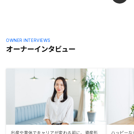
用いる形でも
感がある。
OWNER INTERVIEWS
オーナーインタビュー
出産や育休でキャリアが変わる前に、資産形
ハッピーな