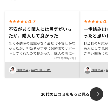
4.7
4
不安があり購入には勇気がいっ
一歩踏み出
たが、購入して良かった
ったと思い
全く不動産の知識がなく最初は不安しかな
担当様の対応
かったが、担当者が丁寧に契約までサポー
会人として見習
トしてくれたので良かった。購入の際には
き合い関係に
非常に勇気がいったが、今は購入して良か
2021年08月29日
できると感じま
ったです。
との付き合い
高めていきた
20代後半
/
年収600万円台
20代後半
/
20代の口コミをもっと見る