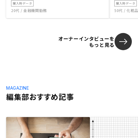
購入時データ
購入時データ
20代 / 金融機関勤務
50代 / 化
オーナーインタビューを
もっと見る
MAGAZINE
編集部おすすめ記事