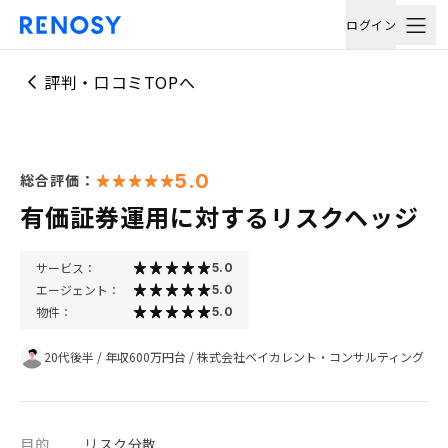
ログイン
評判・口コミTOPへ
5.0
総合評価：
有価証券運用に対するリスクヘッジ
サービス：
5.0
エージェント：
5.0
物件：
5.0
20代後半
/
年収600万円台
/
株式会社ベイカレント・コンサルティング
目的
リスク分散