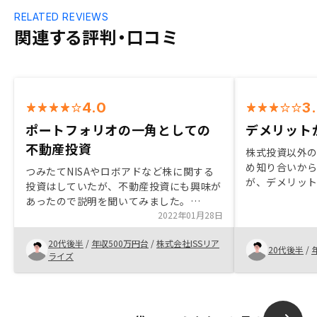
RELATED REVIEWS
関連する評判・口コミ
4.0
3
ポートフォリオの一角としての
デメリット
不動産投資
株式投資以外
め知り合いか
つみたてNISAやロボアドなど株に関する
が、デメリッ
投資はしていたが、不動産投資にも興味が
たことと、担
あったので説明を聞いてみました。
ため説得力が
RENOSYでは、投資商品がどういう商品な
2022年01月28日
も熱心に提案
のかが他社と比較してもわかりやすく明快
20代後半
/
年収500万円台
/
株式会社ISSリア
にご説明頂きました。 分からない箇所に
20代後半
/
ライズ
ついても丁寧に教えて下さり、不安が無い
状態で購入することができました。 購入
後も引き渡しまで不明点があっても、すぐ
にご対応頂きました。