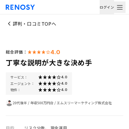
ログイン
評判・口コミTOPへ
4.0
総合評価：
丁寧な説明が大きな決め手
サービス：
4.0
エージェント：
4.0
物件：
4.0
20代後半
/
年収500万円台
/
エムスリーマーケティング株式会社
目的
リスク分散、 現金運用