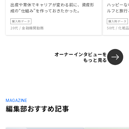
出産や育休でキャリアが変わる前に、資産形
ハッピーな
成の“仕組み”を作っておきたかった。
ルフと旅行
購入時データ
購入時データ
20代 / 金融機関勤務
50代 / 化
オーナーインタビューを
もっと見る
MAGAZINE
編集部おすすめ記事