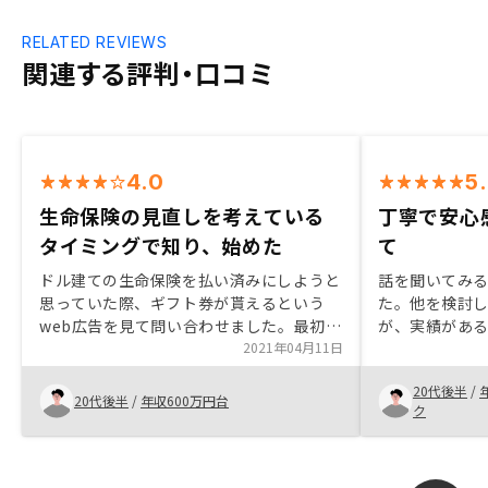
RELATED REVIEWS
関連する評判・口コミ
4.0
5
生命保険の見直しを考えている
丁寧で安心
タイミングで知り、始めた
て
ドル建ての生命保険を払い済みにしようと
話を聞いてみ
思っていた際、ギフト券が貰えるという
た。他を検討
web広告を見て問い合わせました。最初は
が、実績があ
あまり期待していなかったのですが、担当
2021年04月11日
ってくれる点
の方が凄く熱心に不動産投資のメリットデ
担当の竹内さ
20代後半
/
メリット、RENOSYのフィロソフィーなど
ともよかった
20代後半
/
年収600万円台
ク
を伝えてくださり、物件の再提案にも快く
応じてくれました。また、別の企業から提
案を受けた物件に対しても、一方的にネガ
キャンせず、私の立場に立ってフェアにあ