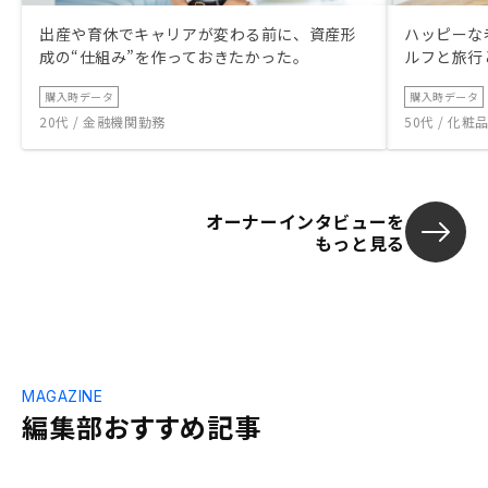
出産や育休でキャリアが変わる前に、資産形
ハッピーな
成の“仕組み”を作っておきたかった。
ルフと旅行
購入時データ
購入時データ
20代 / 金融機関勤務
50代 / 化
オーナーインタビューを
もっと見る
MAGAZINE
編集部おすすめ記事