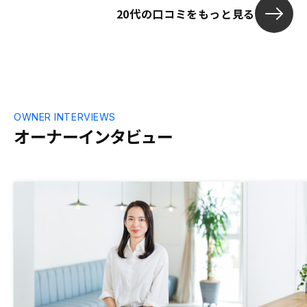
20代の口コミをもっと見る
どばいすをいただけました。なによりレス
ポンスが常に早かったです。はじめての不
動産投資なのでこれからどうなるかは分か
りませんが、信頼できる担当の方と出会え
て良かったです。また、月額1,100円で現
状復帰まで面倒を見ていただけるのは本当
に凄いと思います。今後ともよろしくお願
いします。金融機関の選択肢が少なかった
OWNER INTERVIEWS
です。
オーナーインタビュー