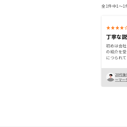
全1件中1〜
丁寧な
初めは会社
の紹介を受
につられて
したが、営
各種リスク
20代後
ことで、不
ーマー
メリットを
ることが出
材料を一つ
を持って購
考えていま