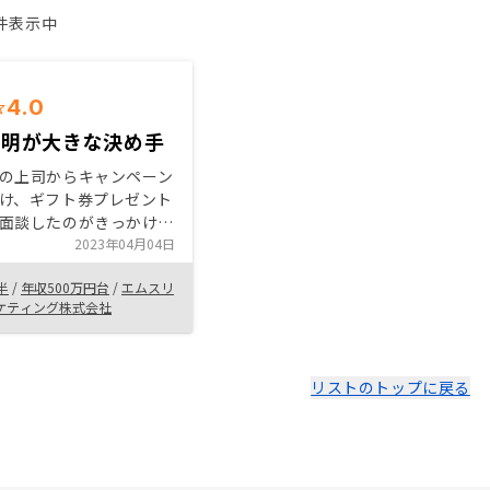
1件表示中
4.0
説明が大きな決め手
の上司からキャンペーン
け、ギフト券プレゼント
面談したのがきっかけで
業担当者の方から細かく
2023年04月04日
について説明いただいた
半
/
年収500万円台
/
エムスリ
動産投資のメリット、デ
ケティング株式会社
整理しながら提案を受け
来ました。不明点や不安
一つ潰して行って納得感
入の意思決定が出来たと
リストのトップに戻る
す。