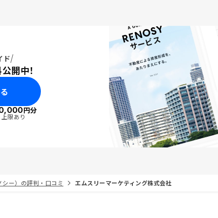
イド
料公開中！
みる
0,000
円分
・上限あり
リノシー）の評判・口コミ
エムスリーマーケティング株式会社