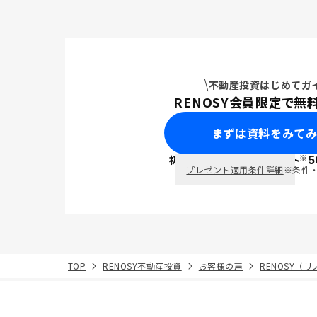
不動産投資はじめてガ
RENOSY会員限定で無
まずは資料をみて
※
初回面談で
ポイント
5
PayPay
プレゼント適用条件詳細
※条件
TOP
RENOSY不動産投資
お客様の声
RENOSY（