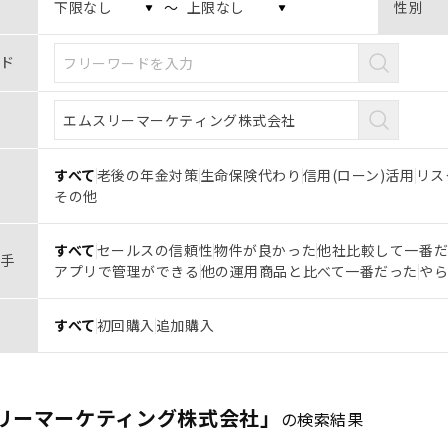
〜
性別
ド
すべて
老後の年金対策
生命保険代わり
信用(ローン)活用
リス
その他
すべて
セールスの信頼性
物件が良かった
他社比較して一番
手
アプリで管理ができる
他の運用商品と比べて一番だった
や
すべて
初回購入
追加購入
リーマーケティング株式会社」
の検索結果