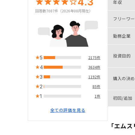
4.3
年収
回答数7087件（2026年08月現在）
フリーワー
勤務企業
投資目的
5
2175件
4
3634件
3
1192件
購入の決め
2
85件
1
1件
初回/追加
全ての評価を見る
「エムス