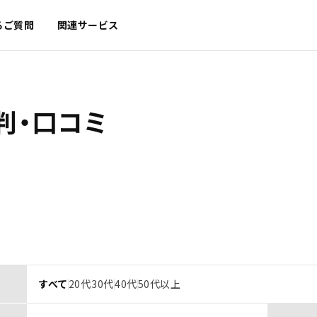
るご質問
関連サービス
判・口コミ
すべて
20代
30代
40代
50代以上