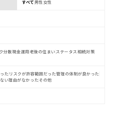
すべて
男性
女性
ク分散
現金運用
老後の住まい
ステータス
相続対策
だった
リスクが許容範囲だった
管理の体制が良かった
らない理由がなかった
その他