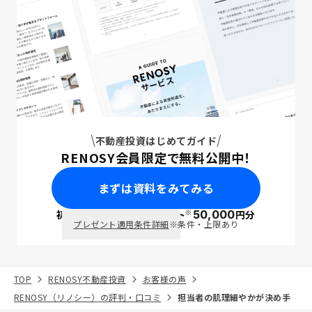
不動産投資はじめてガイド
RENOSY会員限定で無料公開中！
まずは資料をみてみる
※
初回面談で
ポイント
50,000
円分
PayPay
プレゼント適用条件詳細
※条件・上限あり
TOP
RENOSY不動産投資
お客様の声
RENOSY（リノシー）の評判・口コミ
担当者の肌理細やかが決め手