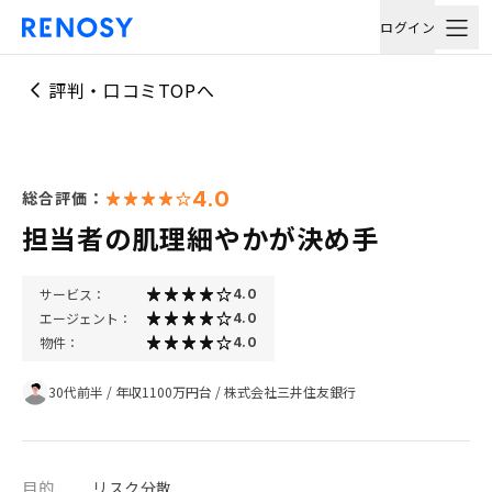
ログイン
評判・口コミTOPへ
4.0
総合評価：
担当者の肌理細やかが決め手
サービス：
4.0
エージェント：
4.0
物件：
4.0
30代前半
/
年収1100万円台
/
株式会社三井住友銀行
目的
リスク分散