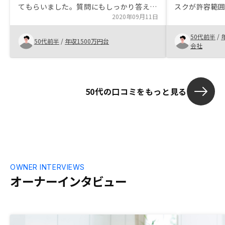
てもらいました。質問にもしっかり答えて
スクが許容範
くれました。決裁後アプリに早く反映され
2020年09月11日
案して頂けた
ると良い。
正直なところ
50代前半
/
すが、期待値
50代前半
/
年収1500万円台
会社
ました。手続
にされた方が
た。 特に初め
あり、誤魔化
50代の口コミをもっと見る
れてしまう可
OWNER INTERVIEWS
オーナーインタビュー