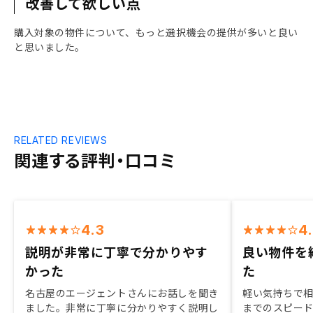
改善して欲しい点
購入対象の物件について、もっと選択機会の提供が多いと良い
と思いました。
RELATED REVIEWS
関連する評判・口コミ
4.3
4
説明が非常に丁寧で分かりやす
良い物件を
かった
た
名古屋のエージェントさんにお話しを聞き
軽い気持ちで
ました。非常に丁寧に分かりやすく説明し
までのスピード