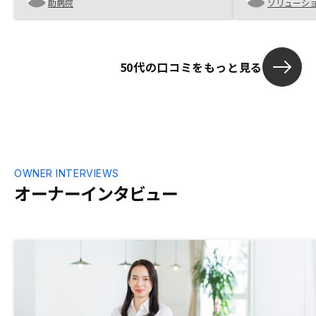
ありません。
助病院
ソリューシ
ローの不安などについていくらこちらが不
安を訴えてもゴリ押し感たっぷりの説明
で、結局９件もの物件を金利2.15%の楽天
銀行でローンを背負うことになりました。
50代の口コミをもっと見る
もちろん自己責任ですし、担当者の説明
を信じて運用してくのですが・・・正直不
安いっぱいのスタートです。
OWNER INTERVIEWS
オーナーインタビュー