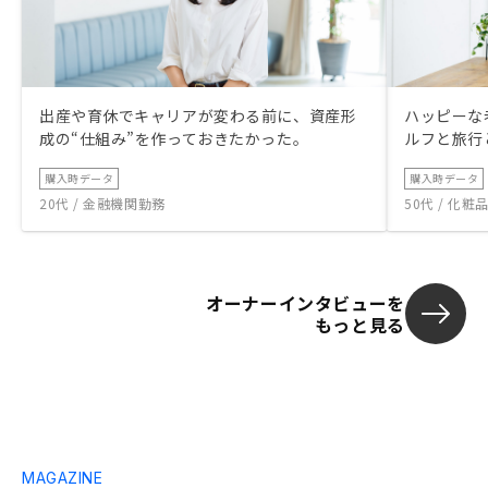
出産や育休でキャリアが変わる前に、資産形
ハッピーな
成の“仕組み”を作っておきたかった。
ルフと旅行
購入時データ
購入時データ
20代 / 金融機関勤務
50代 / 化
オーナーインタビューを
もっと見る
MAGAZINE