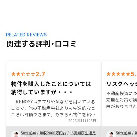
RELATED REVIEWS
関連する評判・口コミ
2.7
5
物件を購入したことについては
リスクヘッ
納得していますが・・・
不動産投資に
完璧な対策が
RENOSYはアプリやAIなどを用いている
由がありません
ことで、他の不動産会社よりも先進的なと
らも素晴らし
ころは評価できます。もちろん物件を紹介
物件選びが良
いただいた担当者にも感謝はしています。
2023年11月05日
こちらのサー
しかしながら、正直なところいきなり９件
方は、是非始
50代前半
/
年収2800万円台
/
JA愛知厚生連足
50代前半
/
もの物件を紹介されたうえ、キャッシュフ