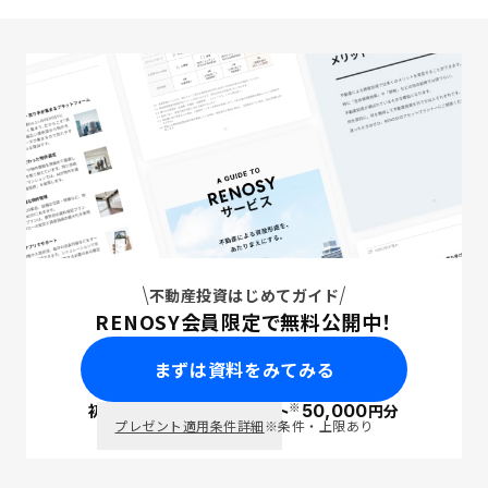
不動産投資はじめてガイド
RENOSY会員限定で無料公開中！
まずは資料をみてみる
※
初回面談で
ポイント
50,000
円分
PayPay
プレゼント適用条件詳細
※条件・上限あり