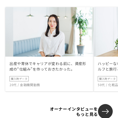
出産や育休でキャリアが変わる前に、資産形
ハッピーな
成の“仕組み”を作っておきたかった。
ルフと旅行
購入時データ
購入時データ
20代 / 金融機関勤務
50代 / 化
オーナーインタビューを
もっと見る