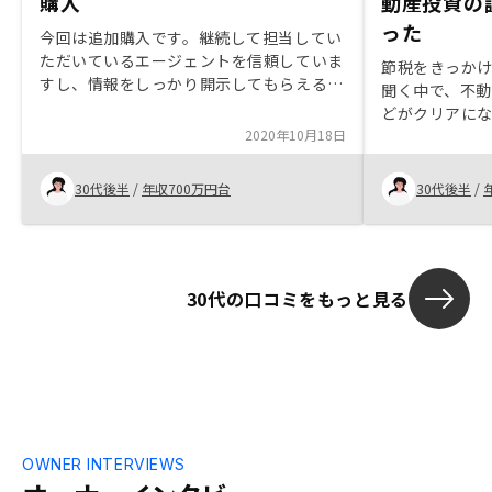
購入
動産投資の
った
今回は追加購入です。継続して担当してい
ただいているエージェントを信頼していま
節税をきっか
すし、情報をしっかり開示してもらえるの
聞く中で、不
で、投資判断を自身でできるところが魅力
どがクリアに
です。いつもやみくもに勧められるわけで
2020年10月18日
あったため始
はなく、欲しいと思う条件をお伝えしてお
の事例（この
くと適宜案内をもらえて、顧客が主体であ
果があった、
30代後半
/
年収700万円台
30代後半
/
る体制が気に入っています。特に私のエー
どをより具体
ジェントで気に入っているところは、質問
に過不足なく、適切、明確に回答してもら
える点です。私が現時点で思いつくような
ところはなく、全体的に満足です。
30代の口コミをもっと見る
OWNER INTERVIEWS