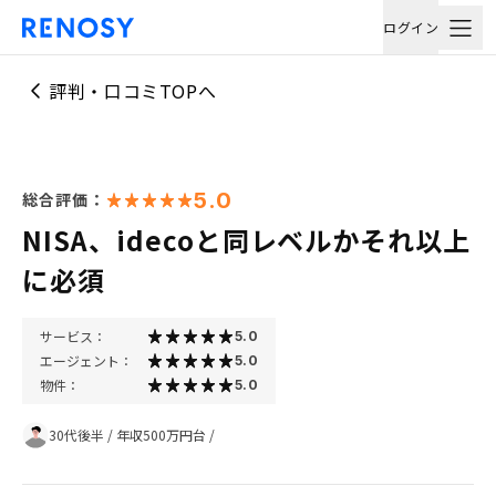
ログイン
評判・口コミTOPへ
5.0
総合評価：
NISA、idecoと同レベルかそれ以上
に必須
サービス：
5.0
エージェント：
5.0
物件：
5.0
30代後半
/
年収500万円台
/