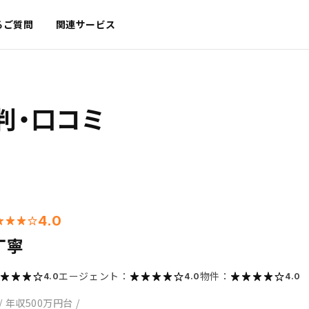
るご質問
関連サービス
判・口コミ
4.0
丁寧
エージェント：
物件：
4.0
4.0
4.0
/
年収500万円台
/