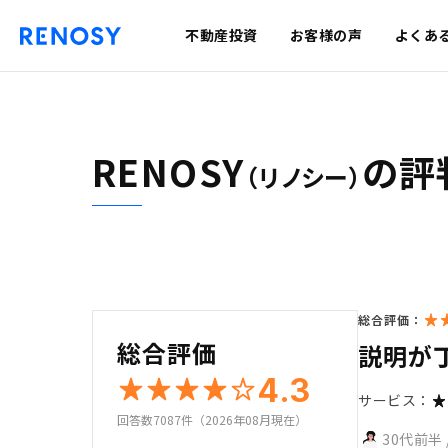
不動産投資
お客様の声
よくあ
RENOSY
の評
（リノシー）
総合評価：
総合評価
説明が
4.3
サービス：
回答数7087件（2026年08月現在）
30代前半