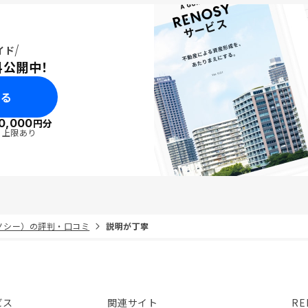
イド
料公開中！
みる
0,000
円分
・上限あり
リノシー）の評判・口コミ
説明が丁寧
ビス
関連サイト
RE