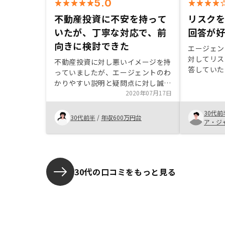
5.0
不動産投資に不安を持って
リスク
いたが、丁寧な対応で、前
回答が
向きに検討できた
エージェン
対してリス
不動産投資に対し悪いイメージを持
答していた
っていましたが、エージェントのわ
した。特に
かりやすい説明と疑問点に対し誠実
に対応いただいたおかげで前向きに
2020年07月17日
検討することができ、購入に至りま
30代前
した。 エージェント自身が物件を
30代前半
/
年収600万円台
ア・ジ
購入していることから安心感も持て
ました。書類が非常に多く記入に苦
労したため、枚数を減らす、電子化
する、などしていただきたいです。
30代の口コミをもっと見る