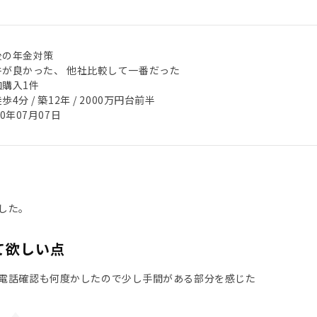
後の年金対策
件が良かった、 他社比較して一番だった
加購入1件
歩4分 / 築12年 / 2000万円台前半
20年07月07日
した。
て欲しい点
電話確認も何度かしたので少し手間がある部分を感じた