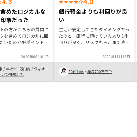
4.3
4.0
を含めたロジカルな
銀行預金よりも利回りが良
好印象だった
い
トの方がこちらの質問に
生活が安定してきたタイミングだっ
クを含めてロジカルに回
たのと、銀行に預けているよりも利
だいたのが好ポイントで
回りが良く、リスクもそこまで高く
なし
ないとわかったから特にありません
2020年08月01日
2020年11月16日
半
/
年収500万円台
/
ヴィオニ
30代前半
/
年収700万円台
ャパン株式会社