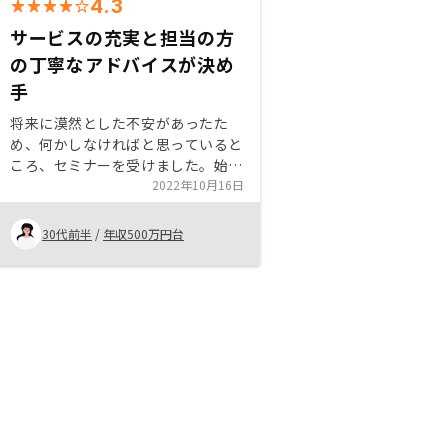
4.3
サービスの充実と担当の方
の丁寧なアドバイスが決め
手
将来に漠然とした不安があったた
め、何かしなければと思っていると
ころ、セミナーを受けました。始め
は色々な投資のノウハウが知りたく
2022年10月16日
て受けたところ、たまたま不動産投
資を専門としたセミナーでした。不
30代前半
/
年収500万円台
動産投資について理解を深めていく
うちに難しくなく、自分でも始めら
れると思いました。担当の方は私が
疑問に思っていることを丁寧に説明
してくれました。アポイントの電話
の方が根掘り葉掘り質問されるのは
顔が見えない分すこし不安な感じは
ありました。電話は簡潔に終わらせ
て、ヒアリングはリモートでしっか
り時間をとってやって欲しかったで