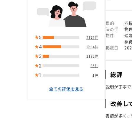
目的
老
決め手
物
物件
追
5
2175件
駅徒
4
3634件
掲載日
20
3
1192件
2
85件
総評
1
1件
説明が丁寧で
全ての評価を見る
改善し
書類が多く、