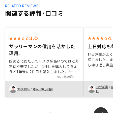
RELATED REVIEWS
関連する評判・口コミ
3.0
4
サラリーマンの信用を活かした
土日対応も
運用。
担当営業がよ
感じました。
始めるにあたってリスクが高いのではと非
も繰り返し実
常に不安でしたが、1件目を購入してちょ
が生まれてい
うど1年後に2件目を購入しました。サラ
更に自身の稼
リーマンの強みである信用を活かして、不
2022年09月13日
件購入しよう
労所得を得たいと思い、始めました。良い
よろしくお願
30代前半
/
物件と出会えて満足です。営業が若いの
30代前半
/
年収500万円台
社
で、知識不足を感じる。ベテランの人がい
るともっと安心して取引できると思う。