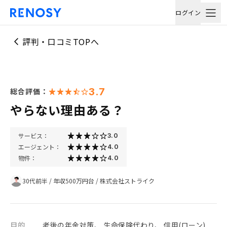
ログイン
評判・口コミTOPへ
3.7
総合評価：
やらない理由ある？
サービス：
3.0
エージェント：
4.0
物件：
4.0
30代前半
/
年収500万円台
/
株式会社ストライク
目的
老後の年金対策、 生命保険代わり、 信用(ローン)