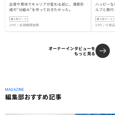
出産や育休でキャリアが変わる前に、資産形
ハッピーな
成の“仕組み”を作っておきたかった。
ルフと旅行
購入時データ
購入時データ
20代 / 金融機関勤務
50代 / 化
オーナーインタビューを
もっと見る
MAGAZINE
編集部おすすめ記事