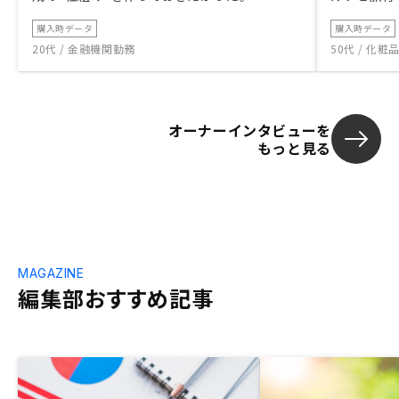
購入時データ
購入時データ
20代 / 金融機関勤務
50代 / 化
オーナーインタビューを
もっと見る
MAGAZINE
編集部おすすめ記事