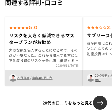
関連する評判・口コミ
5.0
3
リスクを大きく低減できるマス
サブリース
タープランがお勧め
資産運用はこ
ンにかなりの
大きな額を借入することになるので、その
動産投資はや
点が不安だった。これから購入する方には
があれば取り組
不動産投資のリスクを最小限に低減するマ
魅魍魎が跋扈
スタープランをお勧めしたい。
2020年11月07日
て、renos
やアフターフ
20代後半
/
20代後半
/
年収400万円台
できると考え
銀行
を煽るより現
良いと感じた
20代の口コミをもっと見る