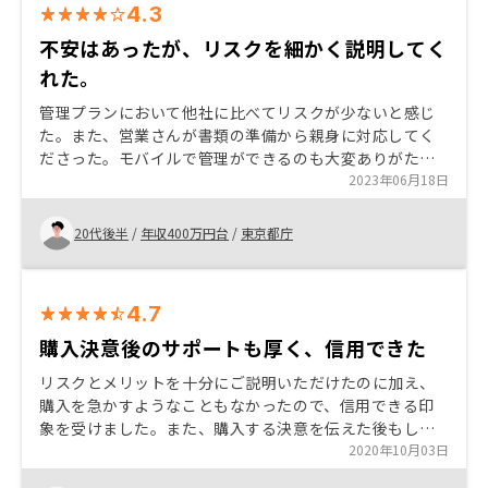
4.3
不安はあったが、リスクを細かく説明してく
れた。
管理プランにおいて他社に比べてリスクが少ないと感じ
た。また、営業さんが書類の準備から親身に対応してく
ださった。モバイルで管理ができるのも大変ありがた
い。ワンルームは出口戦略が課題だと思うがリノベーシ
2023年06月18日
ョンから販売までリノシーで一元的にやってもらえるこ
とにも惹かれた。
20代後半
/
年収400万円台
/
東京都庁
4.7
購入決意後のサポートも厚く、信用できた
リスクとメリットを十分にご説明いただけたのに加え、
購入を急かすようなこともなかったので、信用できる印
象を受けました。また、購入する決意を伝えた後もしっ
かりサポートいただけたので、非常に満足しています。
2020年10月03日
購入者を対象とした会員サービスの利用に、紙ベースの