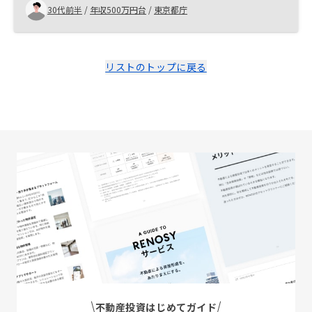
パンフレット
30代前半
/
年収500万円台
/
東京都庁
リストのトップに戻る
不動産投資はじめてガイド