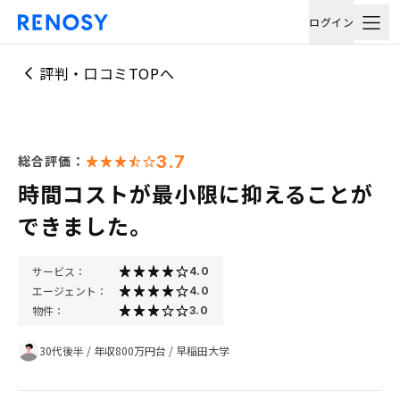
ログイン
評判・口コミTOPへ
3.7
総合評価：
時間コストが最小限に抑えることが
できました。
サービス：
4.0
エージェント：
4.0
物件：
3.0
30代後半
/
年収800万円台
/
早稲田大学