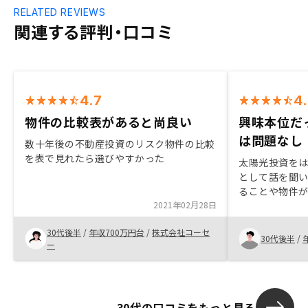
RELATED REVIEWS
関連する評判・口コミ
4.7
4
物件の比較表があると尚良い
興味本位だ
は問題なし
数十年後の不動産投資のリスク物件の比較
を表で見れたら選びやすかった
太陽光投資を
として話を聞
ることや物件
2021年02月28日
から購入に至
購入し、現在
30代後半
/
年収700万円台
/
株式会社コーセ
は太陽光を買
30代後半
/
ー
陽光が買えな
った方が良い。
る。物件購入
なったが今の
30代の口コミをもっと見る
いで友人に勧