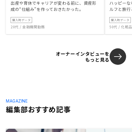
出産や育休でキャリアが変わる前に、資産形
ハッピーな
成の“仕組み”を作っておきたかった。
ルフと旅行
購入時データ
購入時データ
20代 / 金融機関勤務
50代 / 化
オーナーインタビューを
もっと見る
MAGAZINE
編集部おすすめ記事