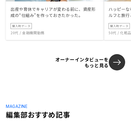
出産や育休でキャリアが変わる前に、資産形
ハッピーな
成の“仕組み”を作っておきたかった。
ルフと旅行
購入時データ
購入時データ
20代 / 金融機関勤務
50代 / 化
オーナーインタビューを
もっと見る
MAGAZINE
編集部おすすめ記事