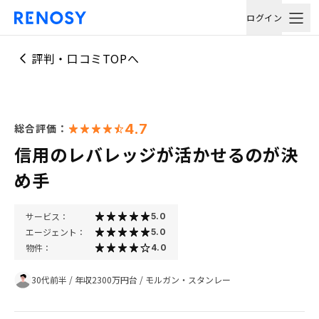
ログイン
評判・口コミTOPへ
4.7
総合評価：
信用のレバレッジが活かせるのが決
め手
サービス：
5.0
エージェント：
5.0
物件：
4.0
30代前半
/
年収2300万円台
/
モルガン・スタンレー