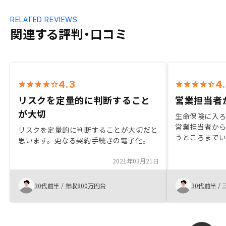
RELATED REVIEWS
関連する評判・口コミ
4.3
4
リスクを定量的に判断すること
営業担当者
が大切
生命保険に入
営業担当者か
リスクを定量的に判断することが大切だと
うところまで
思います。更なる契約手続きの電子化。
勤める友人か
んだ時にロー
2021年03月21日
保険代わりと
動産投資をは
30代前半
/
年収800万円台
30代前半
/