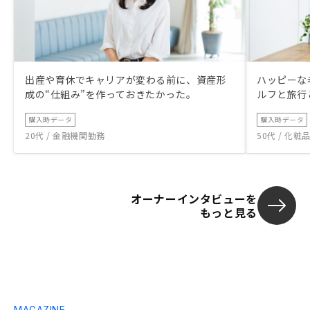
出産や育休でキャリアが変わる前に、資産形
ハッピーな
成の“仕組み”を作っておきたかった。
ルフと旅行
購入時データ
購入時データ
20代 / 金融機関勤務
50代 / 化
オーナーインタビューを
もっと見る
MAGAZINE