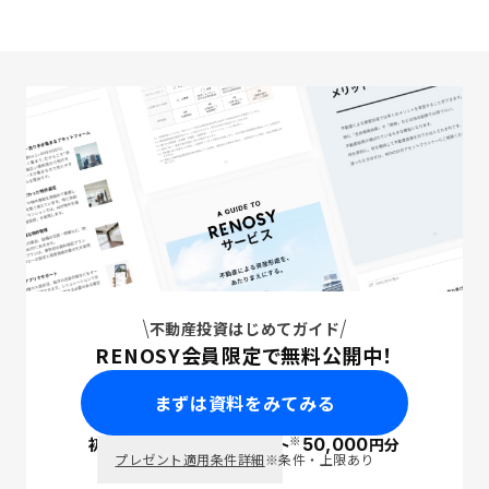
不動産投資はじめてガイド
RENOSY会員限定で無料公開中！
まずは資料をみてみる
※
初回面談で
ポイント
50,000
円分
PayPay
プレゼント適用条件詳細
※条件・上限あり