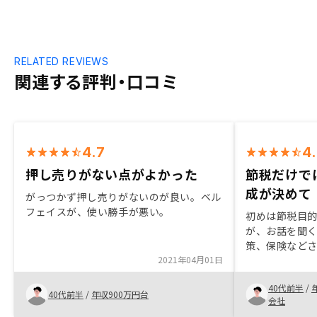
RELATED REVIEWS
関連する評判・口コミ
4.7
4
押し売りがない点がよかった
節税だけで
成が決めて
がっつかず押し売りがないのが良い。ベル
フェイスが、使い勝手が悪い。
初めは節税目
が、お話を聞
策、保険など
2021年04月01日
き購入に至りま
担当の方がし
40代前半
/
よりスムーズ
40代前半
/
年収900万円台
会社