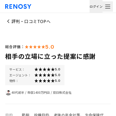
ログイン
評判・口コミTOPへ
5.0
総合評価：
相手の立場に立った提案に感謝
サービス：
5.0
エージェント：
5.0
物件：
5.0
40代前半
/
年収1400万円台
/
双日株式会社
目的
節税、 投機目的、 老後の年金対策、 生命保険代