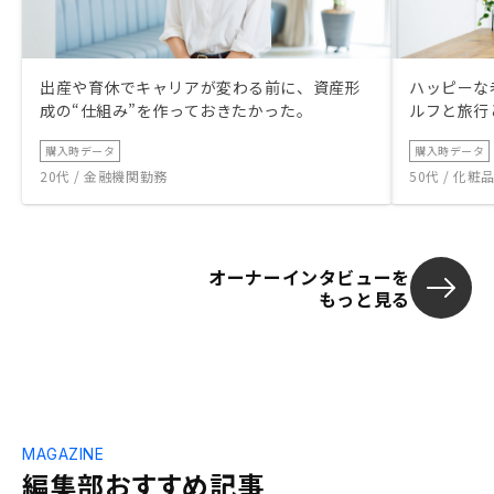
出産や育休でキャリアが変わる前に、資産形
ハッピーな
成の“仕組み”を作っておきたかった。
ルフと旅行
購入時データ
購入時データ
20代 / 金融機関勤務
50代 / 化
オーナーインタビューを
もっと見る
MAGAZINE
編集部おすすめ記事