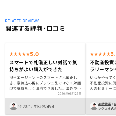
RELATED REVIEWS
関連する評判・口コミ
5.0
5
スマートで礼儀正しい対話で気
不動産投資
持ちがよい購入ができた
ラリーマン
担当エージェントのスマートさ礼儀正し
いつかやって
さ、意気込み更にプッシュ型ではなく対話
不動産投資に
型で気持ちよく決済できました。海外や東
んのセミナー
京都大阪以外の主要都市での展開も期待で
2020年08月26日
面談し、いろ
す。
しましたが、最
40代後半
/
ることができま
40代後半
/
年収800万円台
ングス株式
から中古ワン
のご提案をい