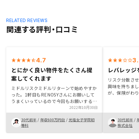
RELATED REVIEWS
関連する評判・口コミ
4.7
3
とにかく良い物件をたくさん提
レバレッジ
案してくれます
リスク分散さ
興味を持ちまし
ミドルリスクミドルリターンで始めやすか
が、保険がわ
った。1軒目もRENOSYさんにお願いして
ました。大き
うまくいっているので今回もお願いするこ
はじめての不
とにした。立地や築年数、総戸数などの、
2022年10月30日
かったですが
希望する条件を細かめに伝えていました
その後のフォ
30代前半
/
年収600万円台
/
光塩女子学院初
30代前半
/
が、それらをほとんど網羅する良い物件を
ます。選択肢
等科
株式会社
提案してくれるので良いと思う。
を増やしてほ