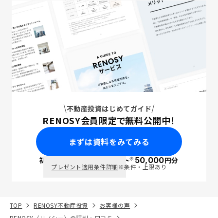
不動産投資はじめてガイド
RENOSY会員限定で無料公開中！
まずは資料をみてみる
※
初回面談で
ポイント
50,000
円分
PayPay
プレゼント適用条件詳細
※条件・上限あり
TOP
RENOSY不動産投資
お客様の声
RENOSY（リノシー）の評判・口コミ