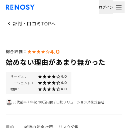
ログイン
評判・口コミTOPへ
4.0
総合評価：
始めない理由があまり無かった
サービス：
4.0
エージェント：
4.0
物件：
4.0
30代前半
/
年収700万円台
/
日鉄ソリューションズ株式会社
目的
老後の年金対策、 リスク分散