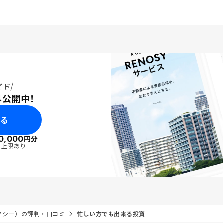
イド
料公開中！
みる
0,000
円分
・上限あり
リノシー）の評判・口コミ
忙しい方でも出来る投資