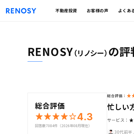
不動産投資
お客様の声
よくあ
RENOSY
の評
（リノシー）
総合評価：
総合評価
忙しい
4.3
サービス：
回答数7084件（2026年08月現在）
30代前半