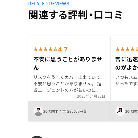
RELATED REVIEWS
関連する評判・口コミ
4.7
不安に思うことがありませ
常に迅
ん
のがよ
リスクをうまくカバー出来ていて、
いつもスム
不安と思うことがありません。 担
かったです
当エージェントの方が若いのに、す
ごくしっかりしていて、信頼できま
2020年04月22日
した。 いろいろな不動産販売をし
ている会社があると思いますが、
30代前半
/
年収800万円台
30代前
GAテクノロジーはその中でも素晴
らしい会社だとおもいます。特にあ
りません。