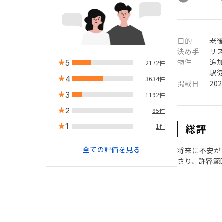
目的
老
決め手
リ
物件
追
5
2172件
駅徒
4
3634件
掲載日
20
3
1192件
2
85件
1
総評
1件
全ての評価を見る
将来に不安が
さり、許容範