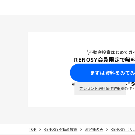
不動産投資はじめてガ
RENOSY会員限定で無
まずは資料をみて
※
初回面談で
ポイント
5
PayPay
プレゼント適用条件詳細
※条件
TOP
RENOSY不動産投資
お客様の声
RENOSY（