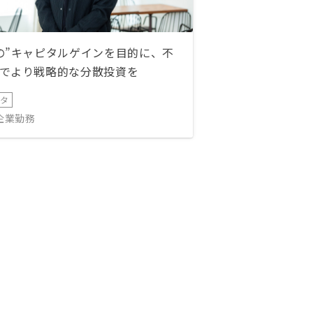
の”キャピタルゲインを目的に、不
でより戦略的な分散投資を
ータ
IT企業勤務