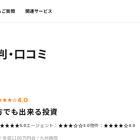
るご質問
関連サービス
判・口コミ
4.0
方でも出来る投資
エージェント：
物件：
5.0
3.0
4.0
/
年収1100万円台
/
九州病院