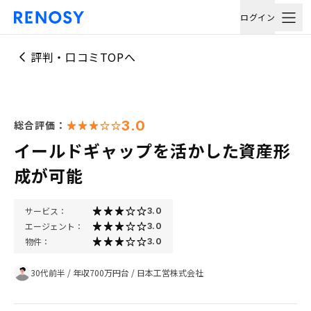
ログイン
評判・口コミTOPへ
3.0
総合評価：
イールドギャップを活かした資産形
成が可能
サービス：
3.0
エージェント：
3.0
物件：
3.0
30代前半
/
年収700万円台
/
日本工営株式会社