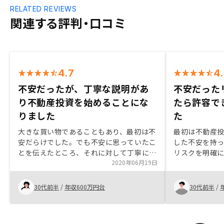
RELATED REVIEWS
関連する評判・口コミ
4.7
4
不安だったが、丁寧な説明があ
不安だった
り不動産投資を始めることにな
たら許容で
りました
た
大きな買い物であることもあり、最初は不
最初は不動産
安だらけでした。でも不安に思っていたこ
した不安を持
とを伝えたところ、それに対して丁寧にわ
リスクを明確
かりやすく説明してもらい、不安も解消さ
2020年06月19日
できる範囲の
れ購入してみようと思いました。
た、信用を活
金を流動性の
30代前半
/
年収600万円台
30代前半
/
こともできる
た。顧客とし
下げていただ