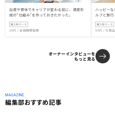
出産や育休でキャリアが変わる前に、資産形
ハッピーな
成の“仕組み”を作っておきたかった。
ルフと旅行
購入時データ
購入時データ
20代 / 金融機関勤務
50代 / 化
オーナーインタビューを
もっと見る
MAGAZINE
編集部おすすめ記事