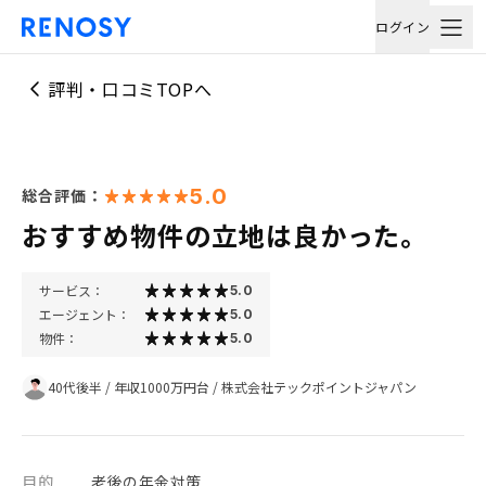
ログイン
評判・口コミTOPへ
5.0
総合評価：
おすすめ物件の立地は良かった。
サービス：
5.0
エージェント：
5.0
物件：
5.0
40代後半
/
年収1000万円台
/
株式会社テックポイントジャパン
目的
老後の年金対策