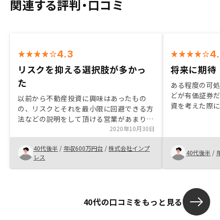
関連する評判・口コミ
4.3
4
リスクを抑える選択肢が多かっ
将来に期待
た
ある程度の可
どが有価証券
以前から不動産投資に興味はあったもの
資を考えた際
の、リスクとそれを最小限に回避できる方
回してみよう
法などの説明をして頂ける営業があまりな
が、期待した
かった。 今回は不動産投資の購入に至っ
2020年10月30日
は、データを
た決め手は、物件が良かった事と他社と比
込み。
40代後半
/
年収600万円台
/
株式会社インプ
べて リスクを選べる点が良かった。 不動
40代後半
/
レス
産投資は信用ローンを活用できる事が、他
の投資商品と比べて良い点だと思う。不動
産投資だけではなく、FPのような方がい
たり資産運用全般を相談できる方などいれ
40代の口コミをもっと見る
ば、最高だと思います。