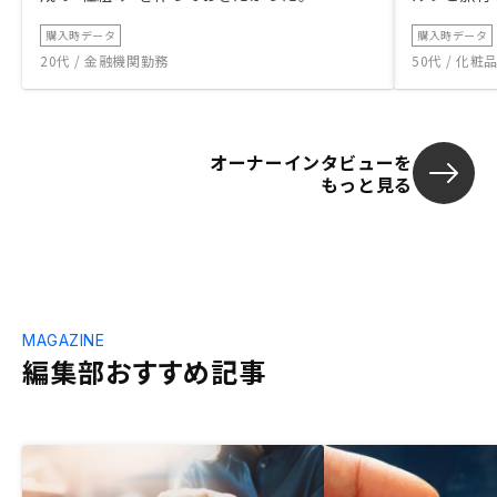
購入時データ
購入時データ
20代 / 金融機関勤務
50代 / 化
オーナーインタビューを
もっと見る
MAGAZINE
編集部おすすめ記事