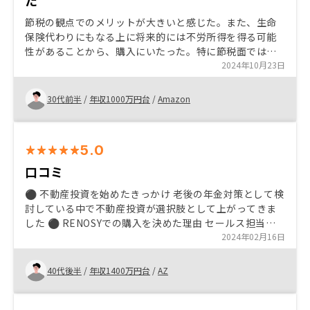
た
節税の観点でのメリットが大きいと感じた。また、生命
保険代わりにもなる上に将来的には不労所得を得る可能
性があることから、購入にいたった。特に節税面では確
定申告時の払い戻しを減らせるという点で投資に回すこ
2024年10月23日
とを検討した。
30代前半
/
年収1000万円台
/
Amazon
5.0
口コミ
⚫︎ 不動産投資を始めたきっかけ 老後の年金対策として検
討している中で不動産投資が選択肢として上がってきま
した ⚫︎ RENOSYでの購入を決めた理由 セールス担当の
方の対応がよく、具体的なシュミレーションを何度も説
2024年02月16日
明してくれた ⚫︎ ご購入を検討している方におすすめした
い理由 説明を聞いてメリットがあるなら検討したら良い
40代後半
/
年収1400万円台
/
AZ
と思います