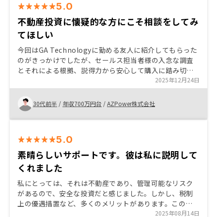
5.0
不動産投資に懐疑的な方にこそ相談をしてみ
てほしい
今回はGA Technologyに勤める友人に紹介してもらった
のがきっかけでしたが、セールス担当者様の入念な調査
とそれによる根拠、説得力から安心して購入に踏み切る
ことができました。 不動産投資に当初は懐疑的だった私
2025年12月24日
も、こちらからの質問に答えていただく中でその不安感
も払拭されました。 そして忘れてはならない魅力として
30代前半
/
年収700万円台
/
AZPower株式会社
は、成約プロセスの全てのステップをワンストップで行
っていることにより余計なマージンを取られない点でし
た。 購入するかはさておき、非常に理に適った戦略を取
5.0
られているので、むしろ懐疑的な方こそ相談をしてみる
と良いと思います。 今のところ特にございません。
素晴らしいサポートです。彼は私に説明して
くれました
私にとっては、それは不動産であり、管理可能なリスク
があるので、安全な投資だと感じました。しかし、税制
上の優遇措置など、多くのメリットがあります。この投
資は、生命保険や投資の多様化に代わる優れた選択肢で
2025年08月14日