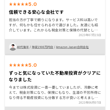
5.0
信頼できる安心な会社です
担当の方が丁寧で頼りになります。サービス料は高いで
すが、何もかも任せられるので選びました。友達にも紹
介しています。これからも税金対策と保険の代替とし
て、少しずつ物件を増やすつもりです。ありがとうござ
2023年07月15日
いました。
40代後半
/
年収1900万円台
/
Amazon Japan合同会社
5.0
ずっと気になっていた不動産投資がクリアに
なりました
今までは株式投資に一喜一憂していましたが、冷静に考
えて、税金対策になり、保険にもなり、生涯の不労所得に
なり得る不動産投資にも分散する方が良いと考えまし
た。面接や説明の対応も丁寧で、営業の方が信頼できた
2023年06月07日
事。また、信頼できる知人やネットの情報からもリノシ