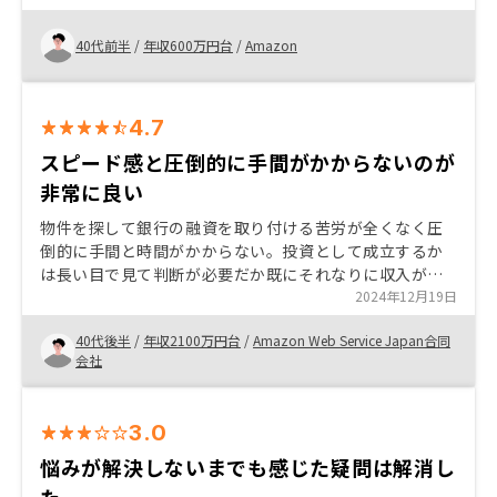
もあります。 特にありません。
40代前半
/
年収600万円台
/
Amazon
4.7
スピード感と圧倒的に手間がかからないのが
非常に良い
物件を探して銀行の融資を取り付ける苦労が全くなく圧
倒的に手間と時間がかからない。投資として成立するか
は長い目で見て判断が必要だか既にそれなりに収入があ
る人にはやる意味は相当あると感じた。このまま次の物
2024年12月19日
件の検討に進む可能性は高い。
40代後半
/
年収2100万円台
/
Amazon Web Service Japan合同
会社
3.0
悩みが解決しないまでも感じた疑問は解消し