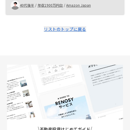
ーさんが1番良いと判断しました。
40代後半
/
年収1900万円台
/
Amazon Japan
リストのトップに戻る
不動産投資はじめてガイド