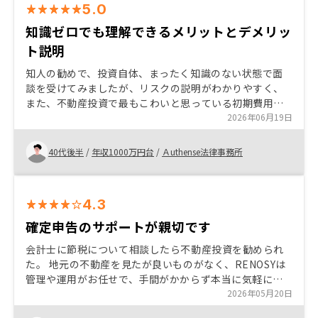
5.0
知識ゼロでも理解できるメリットとデメリッ
ト説明
知人の勧めで、投資自体、まったく知識のない状態で面
談を受けてみましたが、リスクの説明がわかりやすく、
また、不動産投資で最もこわいと思っている初期費用の
心配も解消され、スムーズに判断をすることができまし
2026年06月19日
た。 とりあえず、でも面談をしてみることをオススメし
ます。
40代後半
/
年収1000万円台
/
Ａuthense法律事務所
4.3
確定申告のサポートが親切です
会計士に節税について相談したら不動産投資を勧められ
た。 地元の不動産を見たが良いものがなく、RENOSYは
管理や運用がお任せで、手間がかからず本当に気軽に投
資できるのでオススメです。 イベントも沢山あり、楽し
2026年05月20日
いです。 いつもありがとうございます。 平等にイベント