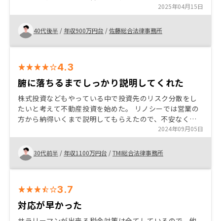
をしていたので、話を聞いてみたら？と勧められた。 お
2025年04月15日
話しをお伺いしたところ、管理が楽で、面倒なことがな
く、インフレ対策にも良いと思い、始めてみて、様子を
40代後半
/
年収900万円台
/
佐藤総合法律事務所
見ている。 株に配当つけて欲しい
4.3
腑に落ちるまでしっかり説明してくれた
株式投資などもやっている中で投資先のリスク分散をし
たいと考えて不動産投資を始めた。 リノシーでは営業の
方から納得いくまで説明してもらえたので、不安なくロ
ーンも組むことができたと思います。 不動産投資に興味
2024年09月05日
のある方は一度営業の方のお話を聞いてみてほしいで
す。
30代前半
/
年収1100万円台
/
TMI総合法律事務所
3.7
対応が早かった
サラリーマンが出来る税金対策は全てしているので、他