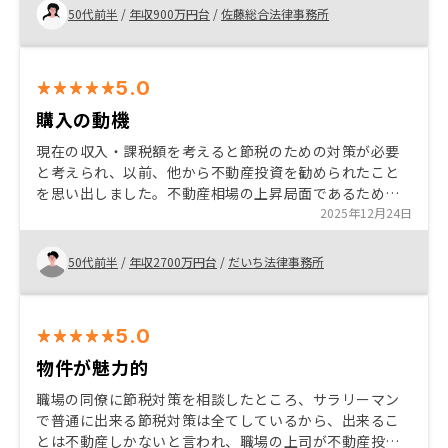
の機会があれば良いと思います。
50代前半
/
年収900万円台
/
佐藤総合法律事務所
5.0
購入の動機
現在の収入・課税額を考えると節税のための対策が必要
と考えられ、以前、他から不動産投資を勧められたこと
を思い出しました。不動産相場の上昇局面であるため将
来的な値上がりによる利益も得られると考え、不動産投
2025年12月24日
資をすることを決断しました。 最終的にRENOSYで決め
たのは、購入までの説明が分かりやすかったこと、将来
50代前半
/
年収2700万円台
/
だいち法律事務所
的な対応を任せられるため、手間を省くことができると
考えたためです。
5.0
物件が魅力的
職場の同僚に節税対策を相談したところ、サラリーマン
で普通に出来る節税対策は全てしているから、出来るこ
とは不動産しかないと言われ、職場の上司が不動産投資