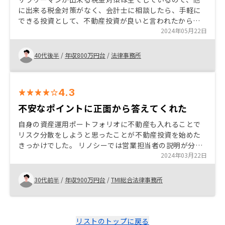
に出来る税金対策がなく、会計士に相談したら、手軽に
できる投資として、不動産投資が良いと言われたから。
不動産を探していたら、知人に担当の方を勧められ、対
2024年05月22日
応が早かったため。
40代後半
/
年収800万円台
/
法律事務所
4.3
不安なポイントに正面から答えてくれた
自身の資産運用ポートフォリオに不動産も入れることで
リスク分散をしようと思ったことが不動産投資を始めた
きっかけでした。 リノシーでは営業担当者の説明が分か
りやすかったのと、本業に集中できるようにオーナーの
2024年03月22日
サポート体制が充実していたのが、リノシーでの投資を
決めたポイントでした。
30代前半
/
年収900万円台
/
TMI総合法律事務所
リストのトップに戻る