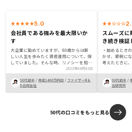
5.0
2
会社員である強みを最大限いか
スムーズに
す
き続き検証
大企業に勤めていますが、60歳からは新
・始めるとき
しい人生を歩みたく資産運用について、探
かせ、節税に
していました。そんな時、リノシーを知り
考えたときに
話しをきいてみたところ、納得できるもの
2023年04月02日
（フルローン
だったため不動産投資が節税にも役立ち、
待できないこ
50代前半
/
年収1400万円台
/
ファイザーR＆
50代前半
/
資産運用にも適していることがわかり決め
できる場合に
D合同会社
合研究所
ました。
約までは非常
の管理が悪す
リース会社の
見ても管理費
50代の口コミをもっと見る
こちらから聞
ればサブリー
末。 大きな買
少し誠意を持