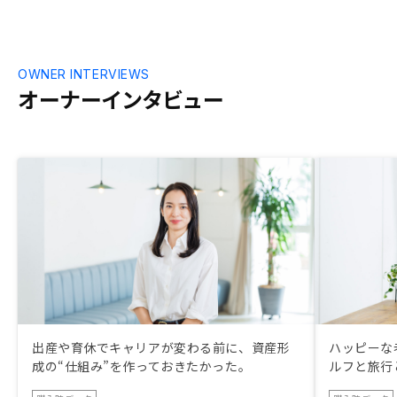
・複数物件を
もなく管理が
しでできると
のかわからない
OWNER INTERVIEWS
悪すぎる。細
オーナーインタビュー
管理会社側で対
簡単に管理で
らすと、嘘に
出産や育休でキャリアが変わる前に、資産形
ハッピーな
成の“仕組み”を作っておきたかった。
ルフと旅行