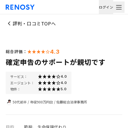
ログイン
評判・口コミTOPへ
4.3
総合評価：
確定申告のサポートが親切です
サービス：
4.0
エージェント：
4.0
物件：
5.0
50代前半
/
年収900万円台
/
佐藤総合法律事務所
目的
節税、 生命保険代わり