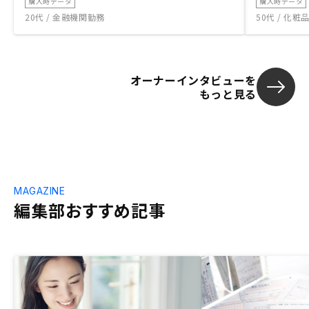
購入時データ
購入時データ
20代 / 金融機関勤務
50代 / 化
オーナーインタビューを
もっと見る
MAGAZINE
編集部おすすめ記事