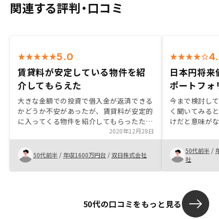
関連する評判・口コミ
5.0
4
賃貸料が安定している物件を紹
日本円将来
介してもらえた
ポートフォ
大きな金額での投資で借入金が返済できる
今まで検討し
かどうか不安があったが、賃貸料が安定的
く聞いてみる
に入ってくる物件を紹介してもらったた
けだと意味が
め、借入金返済の不安がなくなったため。
2020年12月28日
ではないとい
ることができた
50代前半
/
す。担当営業
50代前半
/
年収1600万円台
/
双日株式会社
社
かりやすく 
も遜色なく 
たことから購
50代の口コミをもっと見る