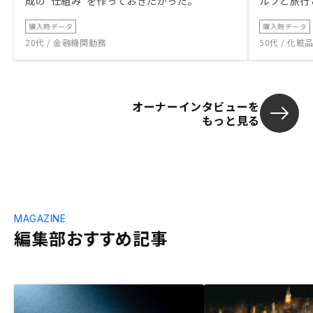
成の“仕組み”を作っておきたかった。
ルフと旅行
購入時データ
購入時データ
20代 / 金融機関勤務
50代 / 化
オーナーインタビューを
もっと見る
MAGAZINE
編集部おすすめ記事