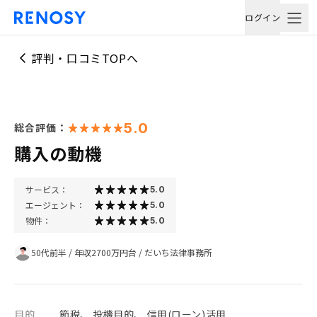
ログイン
評判・口コミTOPへ
5.0
総合評価：
購入の動機
サービス：
5.0
エージェント：
5.0
物件：
5.0
50代前半
/
年収2700万円台
/
だいち法律事務所
目的
節税、 投機目的、 信用(ローン)活用