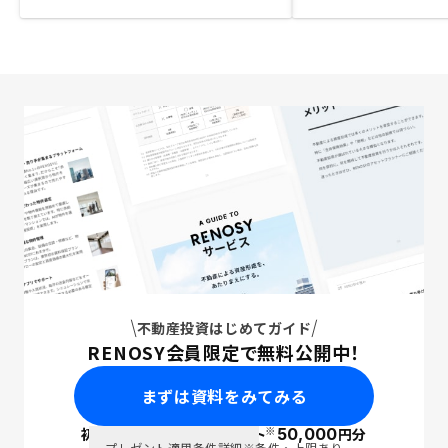
不動産投資はじめてガイド
RENOSY会員限定で無料公開中！
まずは資料をみてみる
※
初回面談で
ポイント
50,000
円分
PayPay
プレゼント適用条件詳細
※条件・上限あり