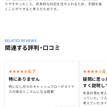
りやすかったこと、将来的な対応を任せられるため、手間を省
くことができると考えたためです。
RELATED REVIEWS
関連する評判・口コミ
4.7
4
特にありません
疑問に思っ
すく説明し
特になし月々のキャッシュフローがマイナ
スの場合ミニマムになる提案
年金対策を考
っていた。リ
考えていたタ