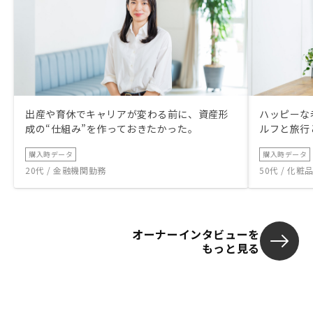
出産や育休でキャリアが変わる前に、資産形
ハッピーな
成の“仕組み”を作っておきたかった。
ルフと旅行
購入時データ
購入時データ
20代 / 金融機関勤務
50代 / 化
オーナーインタビューを
もっと見る