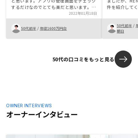
と思います。アプリの管理画面をチェック
ましたが、RE
するだけなのでとても楽だと思います。物
件を紹介して
件も豊富で気に入ったものがないとさまざ
2022年01月18日
取りましたが
まなエリアから提案してくれます。複数個
無事成約でき
50代前半
/
のマンションを所有するかたに最適だと感
がよかったで
50代前半
/
年収1600万円台
朝日
じました。とくになし。
50代の口コミをもっと見る
OWNER INTERVIEWS
オーナーインタビュー