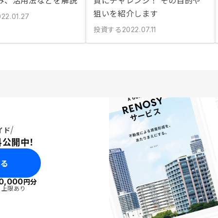
み、活用法などを解説
資にチャレンジ！ その目的や
狙いを紹介します
22.01.27
投資する
2022.07.11
イド
料公開中！
みる
0,000
円分
・上限あり