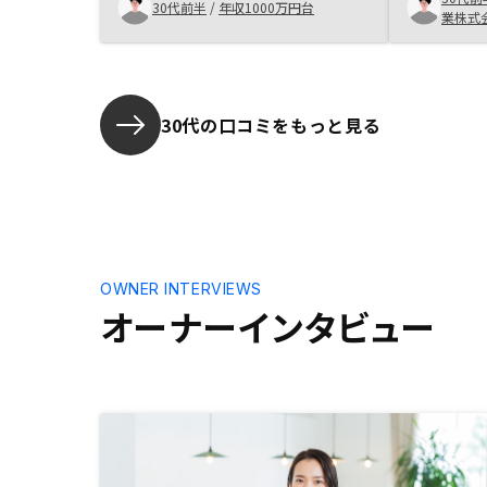
数物件の所
30代前半
/
年収1000万円台
う。リスクをより幅広く、丁寧に説
業株式
す。購入可
明すること。上場企業として最低限
有難い。
の説明責任を果たすことを現場に課
しているが現場の人間はどこまでい
っても、不動産の人、といった印
30代の口コミをもっと見る
象。本当の意味での顧客本位の説明
を心掛けているとはいえない。 不
動産仲介業者への胡散臭い、何か裏
がある、といった印象を払拭する為
にはそもそも中間省略を禁止するな
ど、業界慣例を踏襲しない取り組み
が必要。
OWNER INTERVIEWS
オーナーインタビュー