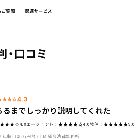
るご質問
関連サービス
判・口コミ
4.3
ちるまでしっかり説明してくれた
エージェント：
物件：
4.0
4.0
5.0
/
年収1100万円台
/
TMI総合法律事務所