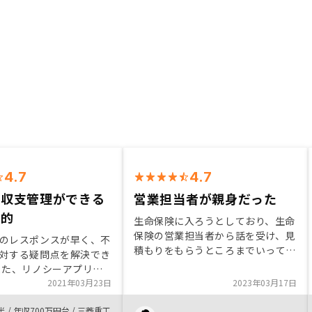
4.7
4.7
で収支管理ができる
営業担当者が親身だった
力的
生命保険に入ろうとしており、生命
保険の営業担当者から話を受け、見
のレスポンスが早く、不
積もりをもらうところまでいってい
対する疑問点を解決でき
たが、不動産会社に勤める友人か
また、リノシーアプリで
ら、不動産投資であれば、死んだ時
できるという点が、個人
2021年03月23日
2023年03月17日
にローン返済義務がなくなり、生命
かったです。 今後、複
保険代わりとして使用できると言わ
半
/
年収700万円台
/
三菱重工