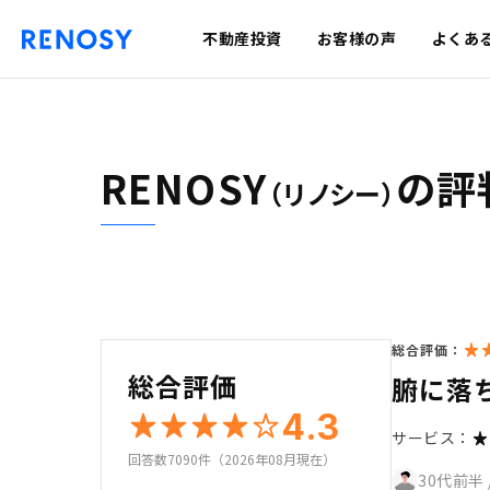
不動産投資
お客様の声
よくあ
RENOSY
の評
（リノシー）
総合評価：
総合評価
腑に落
4.3
サービス：
回答数7090件（2026年08月現在）
30代前半