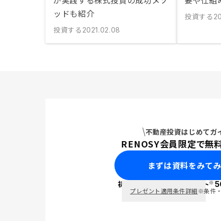
が実践する株式投資の成功メソ
要や仕組
ッドも紹介
投資する
20
投資する
2021.02.08
不動産投資はじめてガ
RENOSY会員限定で無
まずは資料をみて
※
初回面談で
ポイント
5
PayPay
プレゼント適用条件詳細
※条件