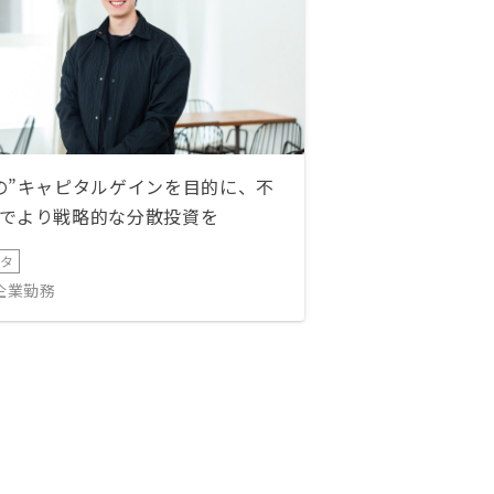
の”キャピタルゲインを目的に、不
でより戦略的な分散投資を
ータ
IT企業勤務