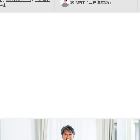
有も検討したいと思いま
30代前半
/
三井住友銀行
れ、不動産投資をはじめることにし
会社
能物件のリストがあれば
た。