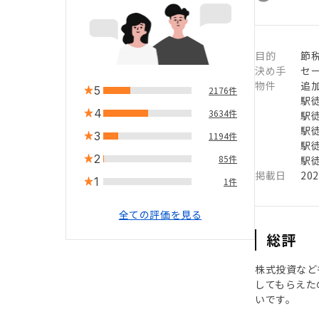
目的
節
決め手
セ
物件
追
5
2176件
駅徒
4
3634件
駅徒
駅徒
3
1194件
駅徒
2
85件
駅徒
掲載日
20
1
1件
全ての評価を見る
総評
株式投資など
してもらえた
いです。