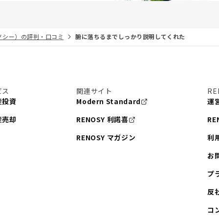
リノシー）の評判・口コミ
腑に落ちるまでしっかり説明してくれた
ビス
関連サイト
RE
産投資
Modern Standard
運
産売却
RENOSY 利諾喜
RE
RENOSY マガジン
利
お
プ
反
コ