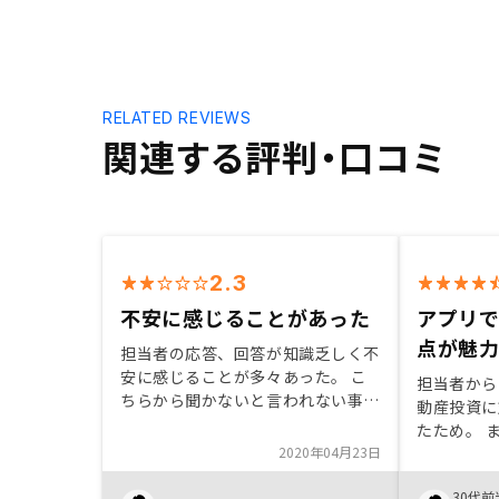
RELATED REVIEWS
関連する評判・口コミ
2.3
不安に感じることがあった
アプリ
点が魅
担当者の応答、回答が知識乏しく不
安に感じることが多々あった。 こ
担当者から
ちらから聞かないと言われない事項
動産投資に
もあり、親切では無いと感じること
たため。 
もあった。 物件をとにかく売るこ
2020年04月23日
収支管理が
とに執着している印象が強く次回は
的には大き
同じ担当者からは購入しないと思
30代前