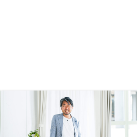
ております。 契約時に
もかかわらず、自宅近く
ていただき、丁寧に説明
きました。また、疑問に
気軽に質問でき、ご回答
ので、こちらにお任せし
と思いました。ほとんど
が、ひとつ。 アプリの
のが、購入から10日ほ
いたのですが、なかなか
かったので、少し心配に
。