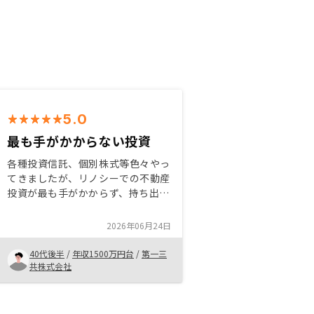
5.0
最も手がかからない投資
各種投資信託、個別株式等色々やっ
てきましたが、リノシーでの不動産
投資が最も手がかからず、持ち出し
も少ないと思います。今思えばです
が、もっと早く始めるべきでした。
2026年06月24日
今回で6部屋目となりましたが、も
う少し増やすことを検討中です。
40代後半
/
年収1500万円台
/
第一三
共株式会社