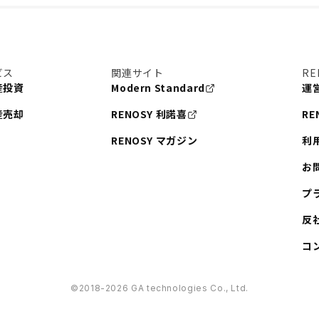
ビス
関連サイト
RE
産投資
Modern Standard
運
産売却
RENOSY 利諾喜
RE
RENOSY マガジン
利
お
プ
反
コ
©︎2018-2026 GA technologies Co., Ltd.