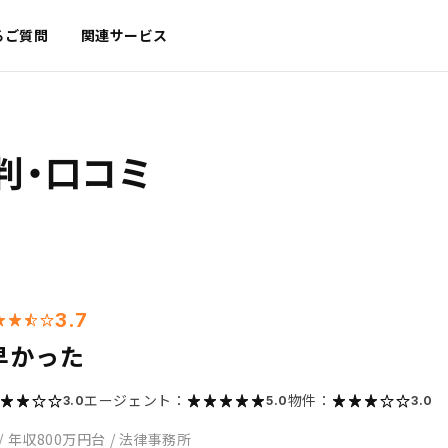
るご質問
関連サービス
判・口コミ
3.7
早かった
エージェント：
物件：
3.0
5.0
3.0
/
年収800万円台
/
法律事務所