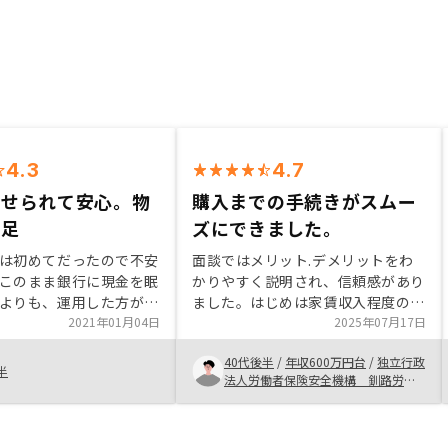
4.3
4.7
任せられて安心。物
購入までの手続きがスムー
満足
ズにできました。
は初めてだったので不安
面談ではメリット.デメリットをわ
このまま銀行に現金を眠
かりやすく説明され、信頼感があり
よりも、運用した方が利
ました。はじめは家賃収入程度の知
ということで、購入に至
2021年01月04日
識でしたが、それ以外にも色々とメ
2025年07月17日
RENOSYさんが紹介し
リットがあることがわかり楽しく面
40代後半
/
年収600万円台
/
独立行政
た数ある物件の中から、
談を受けることができました。ま
半
法人労働者保険安全機構 釧路労災
みたいという基準で選
た、RENOSYのサービスの良さや支
病院
足しております。管理に
払いが許容範囲で、老後の安心感を
管理会社にお任せできる
得た感じです。