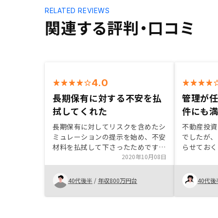
RELATED REVIEWS
関連する評判・口コミ
4.0
長期保有に対する不安を払
管理が
拭してくれた
件にも
長期保有に対してリスクを含めたシ
不動産投資
ミュレーションの提示を始め、不安
でしたが、
材料を払拭して下さったためです。
らせておく
物件の販売価格が他社よりも高く感
2020年10月08日
回りがいい
じます。価格設定の根拠を明確に示
りました。 
して戴きたい。 また、部屋の内部
てくださっ
40代後半
/
年収800万円台
40代後
状況や設備の経過年数などの詳細状
私も住んで
況の提示していただきたい。
び、大変満
関しても、