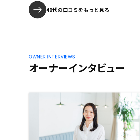
点も安心し
は、地方に
40代の口コミをもっと見る
まで出向い
していただ
思うことを
いただけた
てよかった
ないのです
反映される
OWNER INTERVIEWS
どと聞いて
オーナーインタビュー
反映されな
なりました