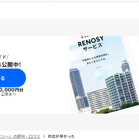
イド
料公開中！
みる
0,000
円分
・上限あり
リノシー）の評判・口コミ
対応が早かった