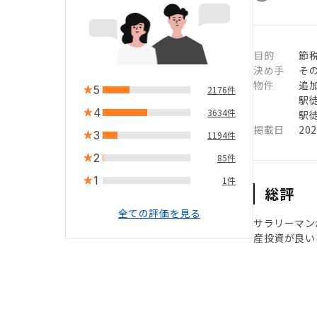
目的
節
決め手
そ
物件
追
5
2176件
駅徒
4
3634件
駅徒
掲載日
20
3
1194件
2
85件
1
1件
総評
全ての評価を見る
サラリーマン
産投資が良い