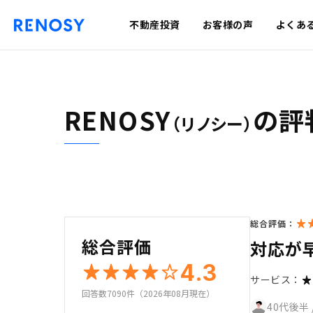
不動産投資
お客様の声
よくあ
RENOSY
の評
（リノシー）
総合評価：
総合評価
対応が
4.3
サービス：
回答数7090件（2026年08月現在）
40代後半