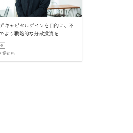
の”キャピタルゲインを目的に、不
でより戦略的な分散投資を
ータ
IT企業勤務