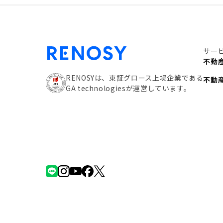
サー
不動
RENOSYは、東証グロース上場企業である
不動
GA technologiesが運営しています。