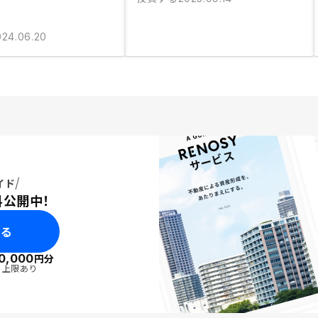
024.06.20
イド
料公開中！
みる
0,000
円分
・上限あり