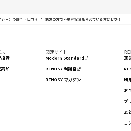
リノシー）の評判・口コミ
地方の方で不動産投資を考えている方はぜひ！
ビス
関連サイト
RE
産投資
Modern Standard
運
産売却
RENOSY 利諾喜
RE
RENOSY マガジン
利
お
プ
反
コ