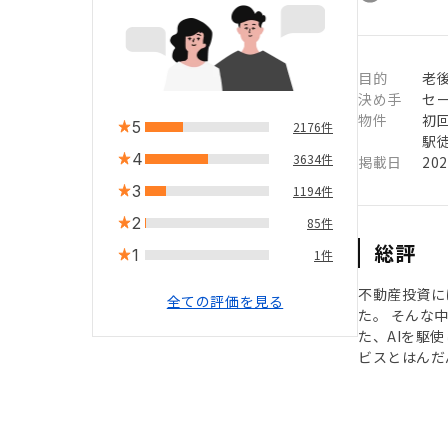
目的
老
決め手
セ
物件
初
5
2176件
駅徒
4
3634件
掲載日
20
3
1194件
2
85件
総評
1
1件
不動産投資に
全ての評価を見る
た。 そんな
た、AIを駆
ビスとはんだ