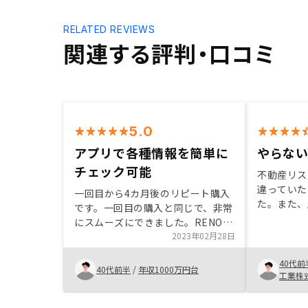
RELATED REVIEWS
関連する評判・口コミ
5.0
アプリで各種情報を簡単に
やらな
チェック可能
不動産リス
違っていた
一回目から4カ月後のリピート購入
た。また、
です。一回目の購入と同じで、非常
リノシーが
にスムーズにできました。RENOSY
どを選択で
のアプリの使いやすさ、担当者がお
2023年02月28日
ある程度任
客さんの立場になってくれた態度
に魅力を感
40代前
に、非常に良いと思いました。そし
40代前半
/
年収1000万円台
ことが不動
工業株
て、物件自体にも、とても気に入っ
げることに
ております。