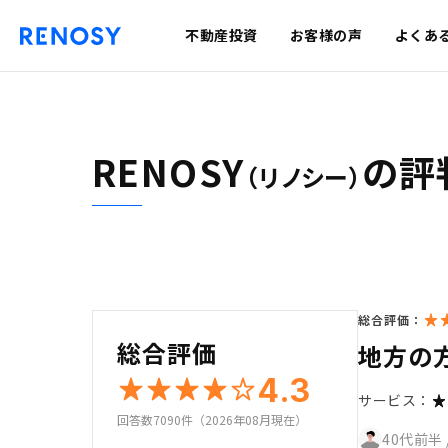
不動産投資
お客様の声
よくあ
RENOSY
の評
（リノシー）
総合評価：
総合評価
地方の
4.3
サービス：
回答数7090件（2026年08月現在）
40代前半