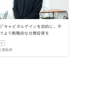
の”キャピタルゲインを目的に、不
でより戦略的な分散投資を
ータ
IT企業勤務