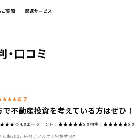
るご質問
関連サービス
判・口コミ
4.7
方で不動産投資を考えている方はぜひ！
エージェント：
物件：
4.0
5.0
5.0
/
年収700万円台
/
アスク工場株式会社