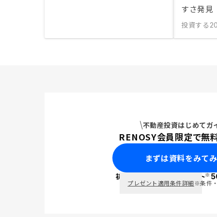
すさ発見
投資する
2
不動産投資はじめてガ
RENOSY会員限定で無
まずは資料をみて
※
初回面談で
ポイント
5
PayPay
プレゼント適用条件詳細
※条件