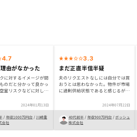
4.7
3.3
い理由がなかった
まだ正直半信半疑
クに対するイメージが間
夫のリクエストなしには自分では買
ものだと分かって良かっ
おうとは思わなかった。物件が市場
空室リスクなどに対して
に過剰供給状態であると感じるが、
対応してくれるプランな
長い目で見ても、価値が変わらない
きるところも良かった。
ないしは節税になるならと投資を決
2024年01月13日
2024年07月22日
せた運用が出来るところ
めた。月の金額が高すぎず無理がな
じた。企業価値を上げる
いところもポイントだった。
半
/
年収1000万円台
/
川崎重
40代前半
/
年収900万円台
/
ボッシュ
産投資へのハードルを下
式会社
株式会社
つながると思う