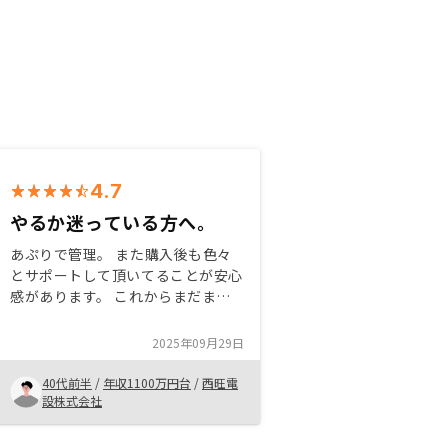
4.7
やるか迷っている方へ。
あぷりで管理。 また購入後も色々
とサポートして頂いてることが安心
感があります。 これからまだまだ
物件価格は上がると思うので気にな
る方は早めに決断すべきだと思いま
2025年09月29日
す。 契約は色々大変ですが仕事し
ながらでもなんとか出来ました。
40代前半
/
年収1100万円台
/
西旺電
設株式会社