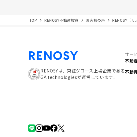
TOP
RENOSY不動産投資
お客様の声
RENOSY（
サー
不動
RENOSYは、東証グロース上場企業である
不動
GA technologiesが運営しています。