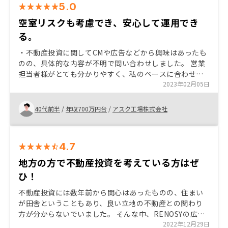
5.0
空室リスクも考慮でき、安心して運用でき
る。
・不動産投資に関してCMや広告などから興味はあったも
のの、具体的な内容が不明で問い合わせしました。 営業
担当者様がとても分かりやすく、私のペースに合わせて
説明してくれて、しっかりとリスクまで伝えてくれまし
2023年02月05日
た。 そのリスクをテイク出来る範囲でしたので、購入を
決定しました。 ・手続き完了までとても丁寧にアテンド
40代前半
/
年収700万円台
/
アスク工場株式会社
頂いたので、スムーズに完了しました。
4.7
地方の方で不動産投資を考えている方はぜ
ひ！
不動産投資には数年前から関心はあったものの、住まい
が田舎ということもあり、良い立地の不動産との関わり
方が分からないでいました。 そんな中、RENOSYの広告
を見て、資料請求したことが、はじまりでした。 私が
2022年12月29日