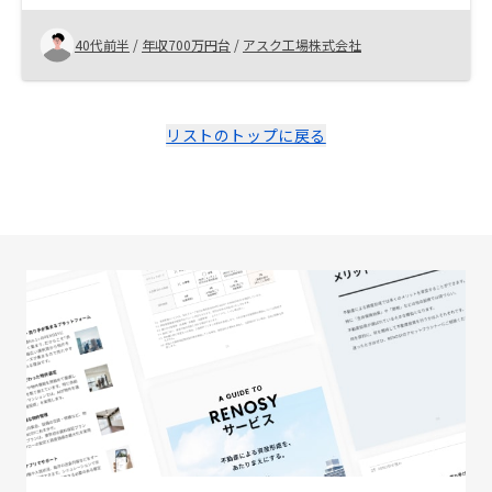
感じたRENOSYの強みは過去のデータを元にした、AIを
駆使した物件の選定にあると思います。 個人の考えに偏
40代前半
/
年収700万円台
/
アスク工場株式会社
らず、データに基づいている事は、私にとってはとても
信頼出来るサービスとはんだんしました。 担当の方の
説明もとても勉強になった事もあり、資料請求から契約
まで1か月もかかりませんでした。
リストのトップに戻る