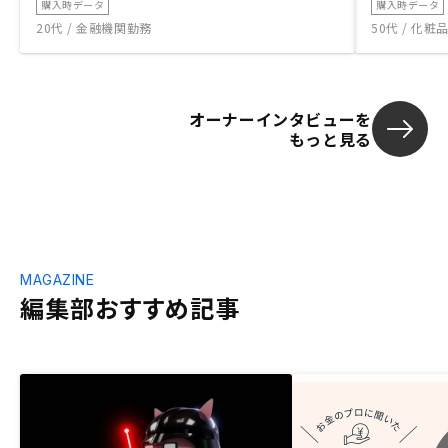
購入時データ
購入時データ
20代 / 金融機関勤務
50代 / 化
オーナーインタビューを
もっと見る
MAGAZINE
編集部おすすめ記事