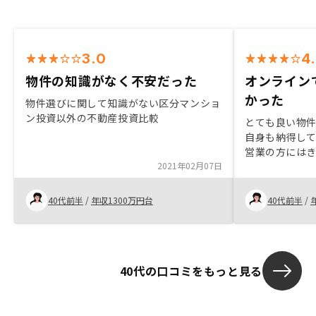
3.0
4
物件の知識がなく不安だった
オンライン
かった
物件選びに関して知識がない区分マンショ
ン投資以外の不動産投資比較
とても良い物
自身も納得し
営業の方には
2021年02月07日
安心して判断
の提案からオ
大変ありがた
40代前半
/
年収1300万円台
40代前半
/
で購入判断時
ただしく感じ
判断できると
かなと感じま
40代の口コミをもっと見る
解していますが
納得して購入