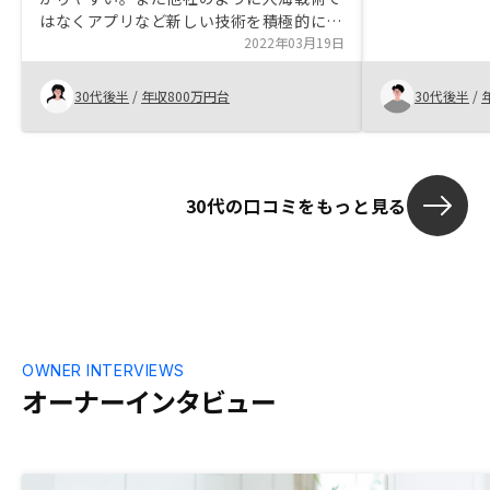
い時間、場所
はなくアプリなど新しい技術を積極的に取
ました。ただ
り入れていく体制を作っており、アプリ上
2022年03月19日
手続きだった
でいろいろ管理できるのが良い。空室の際
ず少し残念でし
にもスムーズに次が見つかるようなシステ
30代後半
/
年収800万円台
30代後半
/
をもらいました
ム作りは共感。また売却もいろいろな選択
メールだと思
肢があり安心できそう。新しく取り入れた
プリを見てRE
技術を着実に確立したサービスにして欲し
した。アプリ
い。
に統一しても
30代の口コミをもっと見る
た。
OWNER INTERVIEWS
オーナーインタビュー