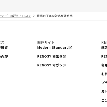
リノシー）の評判・口コミ
担当の丁寧な対応が決め手
ビス
関連サイト
RE
産投資
Modern Standard
運
産売却
RENOSY 利諾喜
RE
RENOSY マガジン
利
お
プ
反
コ