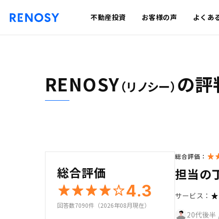
不動産投資
お客様の声
よくあ
RENOSY
の評
（リノシー）
総合評価：
総合評価
担当の
4.3
サービス：
回答数7090件（2026年08月現在）
20代後半