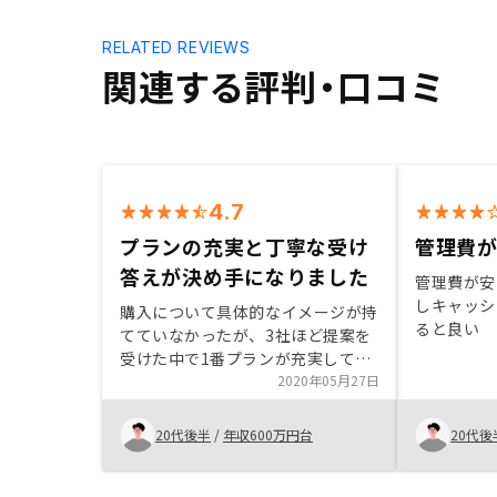
RELATED REVIEWS
関連する評判・口コミ
4.7
プランの充実と丁寧な受け
管理費
答えが決め手になりました
管理費が安
しキャッシ
購入について具体的なイメージが持
ると良い
てていなかったが、3社ほど提案を
受けた中で1番プランが充実してい
た事と、エージェントが正直になん
2020年05月27日
でも回答頂けた事が1番の決め手で
した。 私は非常に心配性で、一回
20代後半
/
年収600万円台
20代後
の面談で3時間以上に亘り質問等も
多くさせて頂いたがそれにも丁寧に