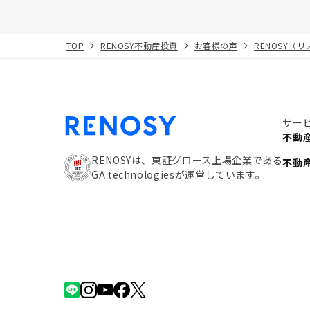
TOP
RENOSY不動産投資
お客様の声
RENOSY（
サー
不動
RENOSYは、東証グロース上場企業である
不動
GA technologiesが運営しています。