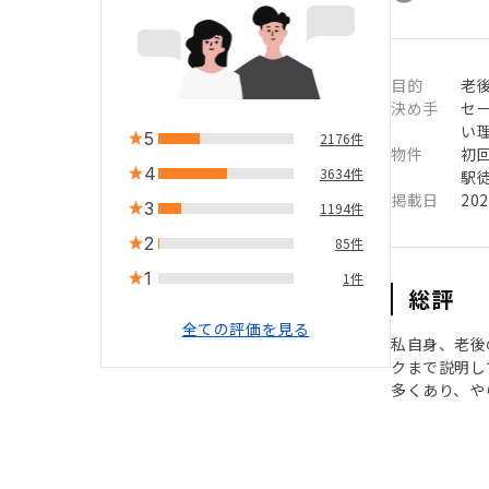
目的
老
決め手
セ
い
5
2176件
物件
初
4
3634件
駅徒
掲載日
20
3
1194件
2
85件
1
1件
総評
全ての評価を見る
私自身、老後
クまで説明し
多くあり、や