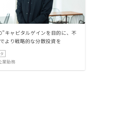
の”キャピタルゲインを目的に、不
でより戦略的な分散投資を
ータ
IT企業勤務