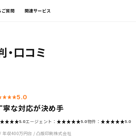
るご質問
関連サービス
判・口コミ
5.0
丁寧な対応が決め手
エージェント：
物件：
5.0
5.0
5.0
/
年収400万円台
/
凸版印刷株式会社