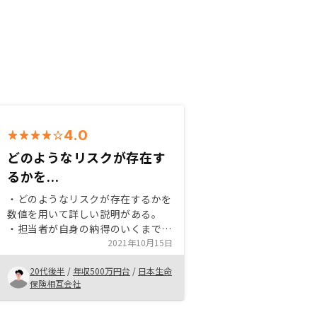
4.0
どのようなリスクが存在す
るかを...
・どのようなリスクが存在するかを
数値を用いて詳しい説明がある。
・担当者が自身の納得のいくまで話
をしてくださった。 ・契約までの
2021年10月15日
フローがわかりやすくスピーディー
20代後半
/
年収500万円台
/
日本生命
であった。 ・始めるにあたり不安
保険相互会社
だった点は、どこまで親身に不動産
の営業をしてくださるか(不動産業