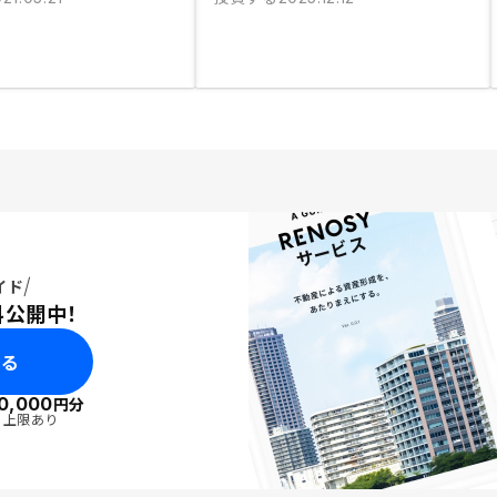
イド
料公開中！
みる
0,000
円分
・上限あり