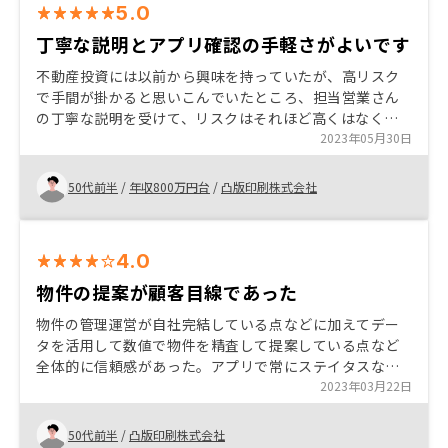
5.0
丁寧な説明とアプリ確認の手軽さがよいです
不動産投資には以前から興味を持っていたが、高リスク
で手間が掛かると思いこんでいたところ、担当営業さん
の丁寧な説明を受けて、リスクはそれほど高くはなく、
アプリで全体確認できる手軽さでサラリーマンでも手間
2023年05月30日
が掛かからない事が購入の大きなきっかけです。また、
良い物件の紹介いただきましたので購入を決定しまし
50代前半
/
年収800万円台
/
凸版印刷株式会社
た。 まだ始めたばかりで現時点では特にございません
4.0
物件の提案が顧客目線であった
物件の管理運営が自社完結している点などに加えてデー
タを活用して数値で物件を精査して提案している点など
全体的に信頼感があった。アプリで常にステイタスなど
の管理や確定申告のサポートなども嬉しい機能と感じ
2023年03月22日
た。
50代前半
/
凸版印刷株式会社