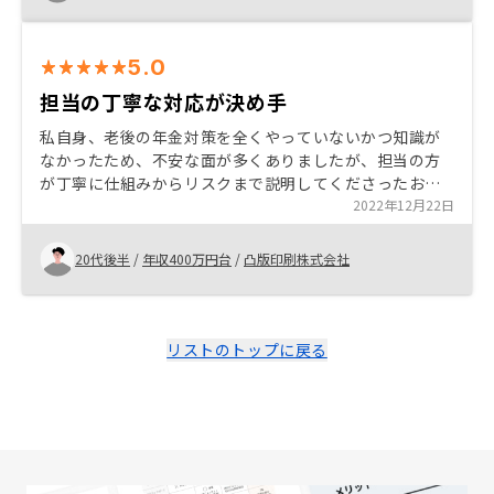
5.0
担当の丁寧な対応が決め手
私自身、老後の年金対策を全くやっていないかつ知識が
なかったため、不安な面が多くありましたが、担当の方
が丁寧に仕組みからリスクまで説明してくださったおか
げで、前向きに始めることができました。また、当社の
2022年12月22日
目的である、年金対策以外にも様々なメリットが多くあ
り、やらない理由はなかったです。
20代後半
/
年収400万円台
/
凸版印刷株式会社
リストのトップに戻る