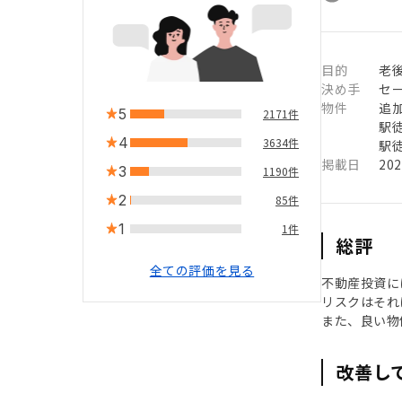
目的
老
決め手
セ
物件
追
5
2171件
駅徒
4
3634件
駅徒
掲載日
20
3
1190件
2
85件
1
1件
総評
全ての評価を見る
不動産投資に
リスクはそれ
また、良い物
改善し