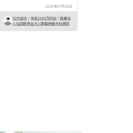
が、今回も問題なくスムーズに事が
2026年07月26日
運びました。
50代前半
/
年収2500万円台
/
医療法
人社団医修会大川原脳神経外科病院