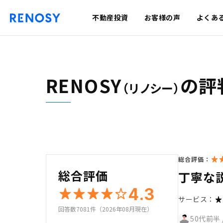
不動産投資
お客様の声
よくあ
RENOSY
の評
（リノシー）
総合評価：
総合評価
丁寧な
4.3
サービス：
回答数7081件（2026年08月現在）
50代前半