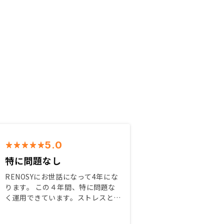
5.0
特に問題なし
RENOSYにお世話になって4年にな
ります。 この４年間、特に問題な
く運用できています。ストレスと言
えば時折発生する空室くらい。今年
に入り１件物件を追加購入しました