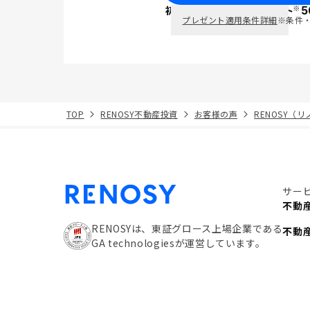
※
初回面談で
ポイント
5
PayPay
プレゼント適用条件詳細
※条件
TOP
RENOSY不動産投資
お客様の声
RENOSY（
サー
不動
RENOSYは、東証グロース上場企業である
不動
GA technologiesが運営しています。