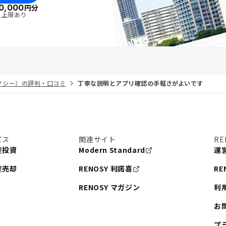
0,000
円分
・上限あり
リノシー）の評判・口コミ
丁寧な説明とアプリ確認の手軽さがよいです
ビス
関連サイト
RE
産投資
Modern Standard
運
産売却
RENOSY 利諾喜
RE
RENOSY マガジン
利
お
プ