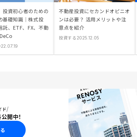
】投資初心者のための
不動産投資にセカンドオピニオ
の基礎知識｜株式投
ンは必要？ 活用メリットや注
託、ETF、FX、不動
意点を紹介
DeCo
投資する
2025.12.05
22.07.19
イド
料公開中！
みる