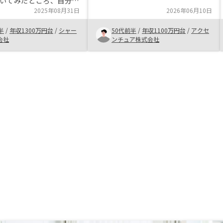
いてみたところ、自分の
も比較し、リノシーの標準化、パタ
しつつ、投資できるのは
2025年08月31日
2026年06月10日
ーン化された手続きやアプリなどの
思いました。 AIで有料
電子的な取り組みが信頼できた。
半
/
年収1300万円台
/
シャー
50代前半
/
年収1100万円台
/
アクセ
選している事で魅力もあ
会社
ンチュア株式会社
した。