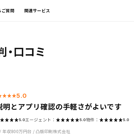
るご質問
関連サービス
判・口コミ
5.0
説明とアプリ確認の手軽さがよいです
エージェント：
物件：
5.0
5.0
5.0
/
年収800万円台
/
凸版印刷株式会社