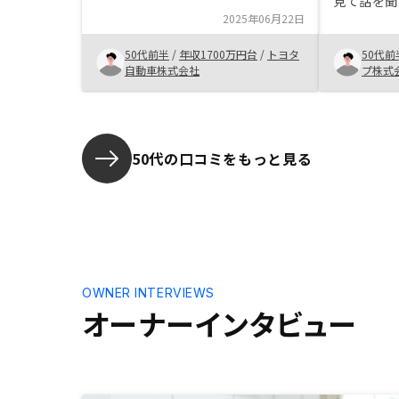
見て話を聞
教えて頂いたので、不安を解消出来
2025年06月22日
信用を活用
たのと、手間が掛からず管理出来そ
悪くないと
うと思ったため、購入を決めまし
50代前半
/
年収1700万円台
/
トヨタ
50代前
物件のみ厳
た。 物件価格が少し高く感じたの
自動車株式会社
プ株式
ると思いま
で、相場と比較しての価格妥当性を
説明頂けると良いと感じました。購
入までに物件を見学出来ると安心で
きるが、その余裕も取れなかった。
50代の口コミをもっと見る
OWNER INTERVIEWS
オーナーインタビュー