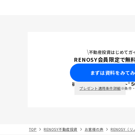
不動産投資はじめてガ
RENOSY会員限定で無
まずは資料をみて
※
初回面談で
ポイント
5
PayPay
プレゼント適用条件詳細
※条件
TOP
RENOSY不動産投資
お客様の声
RENOSY（