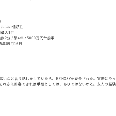
税
ールスの信頼性
回購入1件
歩2分 / 築4年 / 5000万円台前半
25年09月16日
高いなと言う話しをしていたら、RENOSYを紹介された。実際にや
それさえ許容できれば手段としては、ありではないかと。友人の経験