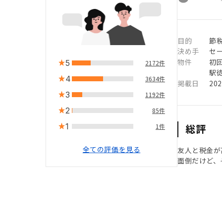
目的
節
決め手
セ
物件
初
5
2172件
駅徒
4
3634件
掲載日
20
3
1192件
2
85件
1
総評
1件
全ての評価を見る
友人と税金が
面倒だけど、