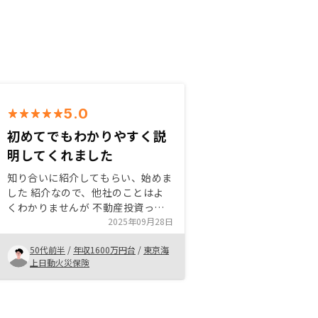
5.0
初めてでもわかりやすく説
明してくれました
知り合いに紹介してもらい、始めま
した 紹介なので、他社のことはよ
くわかりませんが 不動産投資って
いう難しいイメージだったのをとて
2025年09月28日
もご丁寧にわかりやすく教えていた
50代前半
/
年収1600万円台
/
東京海
だきました 質問したこともすぐに
上日動火災保険
回答いただいたことや細かい気配り
もとても印象よかったです 面談と
次の面談の時間の感覚も急ぎすぎ
ず、開きすぎずでよかったですとく