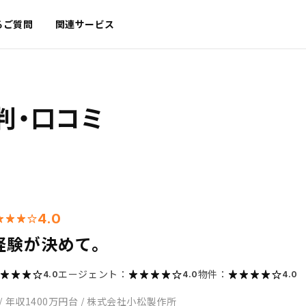
るご質問
関連サービス
判・口コミ
4.0
経験が決めて。
エージェント：
物件：
4.0
4.0
4.0
/
年収1400万円台
/
株式会社小松製作所