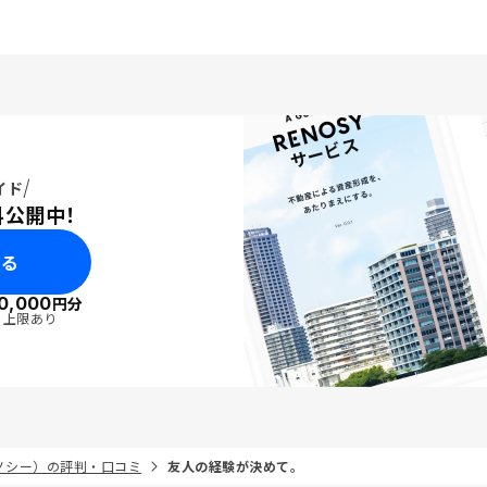
イド
料公開中！
みる
0,000
円分
・上限あり
リノシー）の評判・口コミ
友人の経験が決めて。