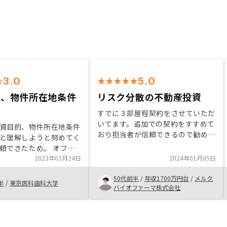
3.0
5.0
的、物件所在地条件
リスク分散の不動産投資
すでに３部屋程契約をさせていただ
いてます。追加での契約をすすめて
資目的、物件所在地条件
おり担当者が信頼できるので勧めら
と理解しようと努めてく
れた物件を契約しました。東京、神
頼できたため。 オフィ
奈川と契約をしたのでリスク分散の
足を運んで、安定した会
2023年03月24日
2024年01月05日
ため大阪にも買い求めることにしま
ことがうかがわれた。
した。ちょうど良い物件を紹介して
50代前半
/
年収1700万円台
/
メルク
心であったため、いい物
半
/
東京医科歯科大学
もらったので即契約しました。不動
バイオファーマ株式会社
RENOSYで購入しようと
産も同じ地域に買い求めるのも一つ
だと思いますが他地域にもつのも一
つだと思います。