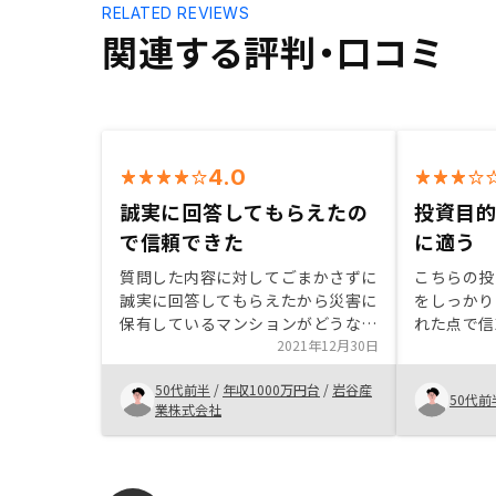
RELATED REVIEWS
関連する評判・口コミ
4.0
誠実に回答してもらえたの
投資目
で信頼できた
に適う
質問した内容に対してごまかさずに
こちらの投
誠実に回答してもらえたから災害に
をしっかり
保有しているマンションがどうなっ
れた点で信
ているのかいち早く知りたいです。
2021年12月30日
スに実際に
昨日の地震についても、なんの連絡
社であろう
50代前半
/
年収1000万円台
/
岩谷産
もありません。質問しても問題あれ
担当者が熱
50代前
業株式会社
ば連絡するの一点張りなので不安に
件があれば
なりました。
思った。