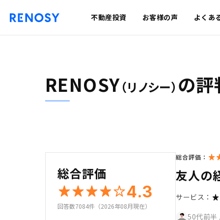
不動産投資
お客様の声
よくあ
RENOSY
の評
（リノシー）
総合評価：
総合評価
友人の
4.3
サービス：
回答数7084件（2026年08月現在）
50代前半