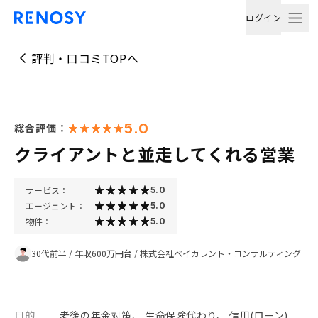
ログイン
評判・口コミTOPへ
5.0
総合評価：
クライアントと並走してくれる営業
サービス：
5.0
エージェント：
5.0
物件：
5.0
30代前半
/
年収600万円台
/
株式会社ベイカレント・コンサルティング
目的
老後の年金対策、 生命保険代わり、 信用(ローン)