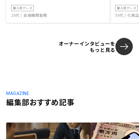
購入時データ
購入時データ
20代 / 金融機関勤務
50代 / 化
オーナーインタビューを
もっと見る
MAGAZINE
編集部おすすめ記事