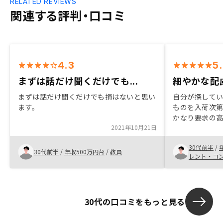
RELATED REVIEWS
関連する評判・口コミ
4.3
5
まずは話だけ聞くだけでも...
細やかな配
まずは話だけ聞くだけでも損はないと思い
自分が探して
ます。
ものを入荷次
かなり要求の
2021年10月21日
していたが、
れを把握して
30代前半
/
たと考えてい
30代前半
/
年収500万円台
/
教員
レント・コ
30代の口コミをもっと見る