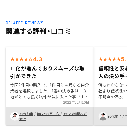
RELATED REVIEWS
関連する評判・口コミ
4.3
5
IT化が進んでおりスムーズな取
信頼性と安
引ができた
入の決め手
今回2件目の購入で、1件目とは異なる仲介
何もわからな
業者を選択しました。1番の決め手は、立
社より信頼性や
地がとても良く物件が気に入った事です
不明点や不安
が、手続きがためもスムーズな印象をうけ
2022年02月10日
かり回答しても
ました。例えば1件目では購入手続きから
ている情報に
30代前半
/
年収600万円台
/
DMG森精機株式
引渡しまで約2ヶ月かかりましたが、
ていただけて安
30代前半
/
会社
RENOSYさんは1ヶ月未満、また契約時
らの生活背景
の、書類書き込みの時間も1件目は2時間
でよかった。