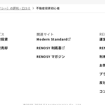
リノシー）の評判・口コミ
不動産投資初心者
ビス
関連サイト
RE
産投資
Modern Standard
運
産売却
RENOSY 利諾喜
RE
RENOSY マガジン
利
お
プ
反
コ