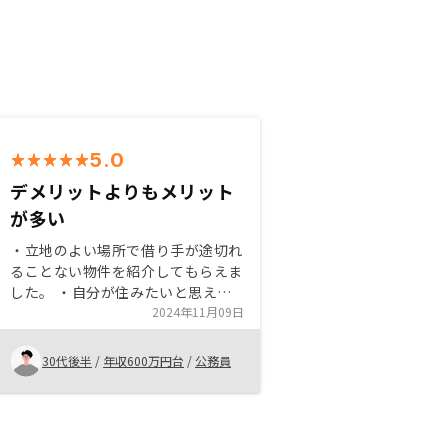
5.0
デメリットよりもメリット
が多い
・立地のよい場所で借り手が途切れ
ることない物件を紹介してもらえま
した。 ・自分が住みたいと思える
ような素敵な内装、外観なので、借
2024年11月09日
り手が付きやすいと感じました。
・投資信託よりもリスクが高いと思
30代後半
/
年収600万円台
/
公務員
っていましたが、投資信託よりもリ
スクが低いことには驚き、資産形
成、活用に有意義と思いました。