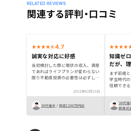
RELATED REVIEWS
関連する評判・口コミ
4.7
誠実な対応に好感
知識ゼ
だが、
当初検討した際に現状の収入、資産
であればライフプランが変わらない
まず前提と
限り不動産投資の必要性は必ずしも
学生時代の
高くはないと、正直に教えてくれた
信頼できる
り、疑問点が解消するまで相談に乗
2022年02月15日
につき、全
っていただけるなど営業担当者が信
が、一から
頼できたため。地域ごとの相場や人
30代後
資の仕組み
30代後半
/
年収1200万円台
口推移、災害情報等がすぐに分かる
鉄株式
きた。その
仕組みになっていると検討しやすい
リーに紹介
です。
る。 特に