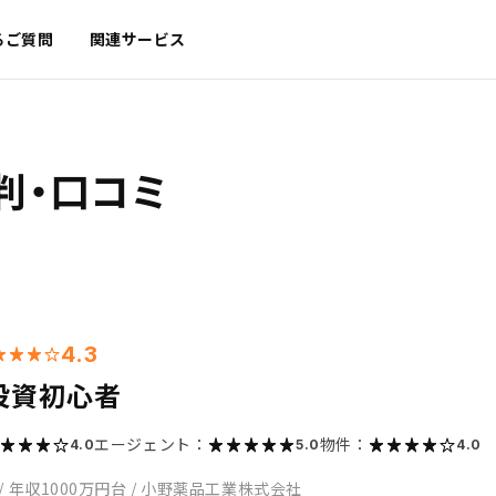
るご質問
関連サービス
判・口コミ
4.3
投資初心者
エージェント：
物件：
4.0
5.0
4.0
/
年収1000万円台
/
小野薬品工業株式会社