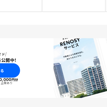
イド
料公開中！
みる
0,000
円分
・上限あり