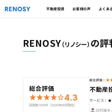
不動産投資
お客様の声
よくあ
RENOSY
の評
（リノシー）
総合評価：
総合評価
不動産
4.3
サービス：
回答数7090件（2026年08月現在）
30代後半