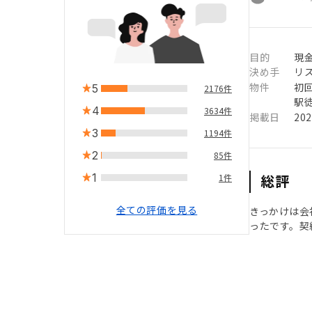
目的
現
決め手
リ
物件
初
5
2176件
駅徒
4
3634件
掲載日
20
3
1194件
2
85件
1
総評
1件
全ての評価を見る
きっかけは会
ったです。契