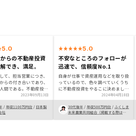
5.0
5.0
ロからの不動産投資
不安なところのフォローが
理解でき、満足。
迅速で、信頼度No.1
して、担当営業につき、
自身が仕事で資産運用などを取り扱
からの付き合いであり、
っているので、色々調べていくうち
人間である。不動産投資
に不動産投資をやるこに決めまし
くの知識ゼロであった
2023年09月13日
た。 他にもう一社面談しました
2024年04月18日
教えてもらい、不動産投
が、信頼性はNo.1だと思い、御社
半
/
年収1100万円台
/
日本製
30代後半
/
年収500万円台
/
ふくしま
をよく理解することがで
に決めました。 世間的に興味があ
会社
未来農業共同組合（掲載する際はふ
上で、いい物件をタイム
る方が増えていると思いますので、
くしま未来は省いていただきたいで
してもらい、満足してい
実際にやってみた経験から紹介した
す）
なし。
い人がいれば紹介したいと思いま
す。今のところ大丈夫です。