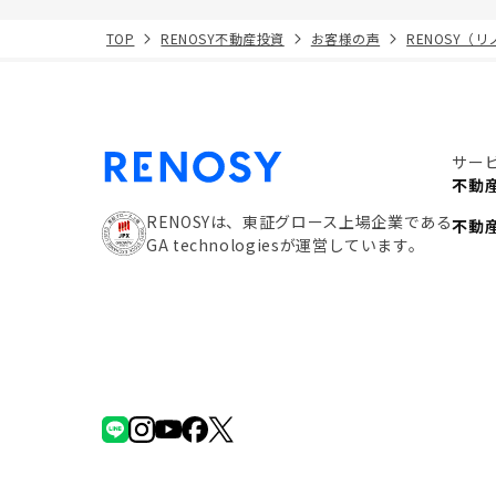
TOP
RENOSY不動産投資
お客様の声
RENOSY（
サー
不動
RENOSYは、東証グロース上場企業である
不動
GA technologiesが運営しています。