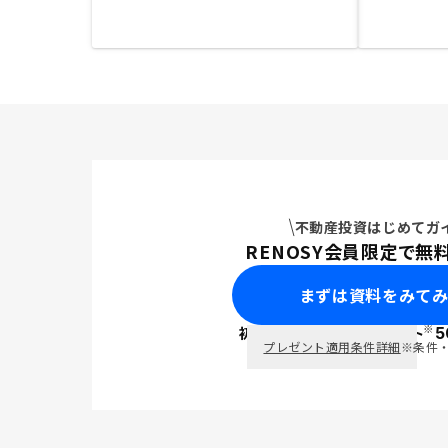
不動産投資はじめてガ
RENOSY会員限定で無
まずは資料をみて
※
初回面談で
ポイント
5
PayPay
プレゼント適用条件詳細
※条件