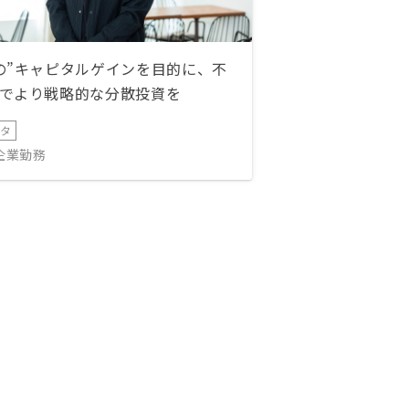
の”キャピタルゲインを目的に、不
でより戦略的な分散投資を
ータ
IT企業勤務