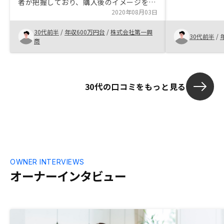
者が把握しており、購入後のイメージを持
れ安心できま
ちやすい。 また購入前にローン完済まで
2020年08月03日
のシミュレーションもすぐに出てくるので
30代前半
/
年収600万円台
/
株式会社第一興
購入を考えやすい。営業担当者と契約担当
30代前半
/
商
者が違うのはしょうがないが、営業担当者
も同席して契約を進めたほうが買うほうも
安心すると思う。
30代の口コミをもっと見る
OWNER INTERVIEWS
オーナーインタビュー